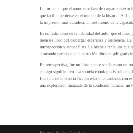
La forma en que el autor entrelaza descargar contexto hi
que facilita perderse en el mundo de la historia. Al fina
la impresión más duradera, un testimonio de la capacida
Es un testimonio de la habilidad del autor que el libro 
mensaje libro pdf descargar esperanza y resiliencia. La
introspección y autoanálisis. La historia tenía una cu
a menudo parecía que la narración libro en pdf gratis i
En retrospectiva, fue un libro que se sentía como un ro
en algo significativo. La secuela ebook gratis solo conti
Los fans de la ciencia ficción estarán encantados con es
una exploración matizada de la condición humana, un tes
Powered By One Dim Sum