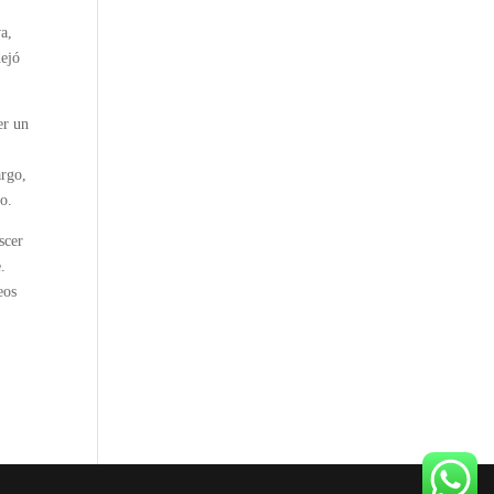
va,
dejó
er un
argo,
do.
scer
.
eos