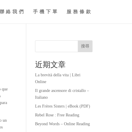
聯絡我們
手機下單
服務條款
搜尋
近期文章
La brevità della vita | Libri
Online
o que
Il grande ascensore di cristallo –
s
Italiano
 para
Les Frères Sisters | eBook (PDF)
Rebel Rose : Free Reading
lo un
Beyond Words – Online Reading
os