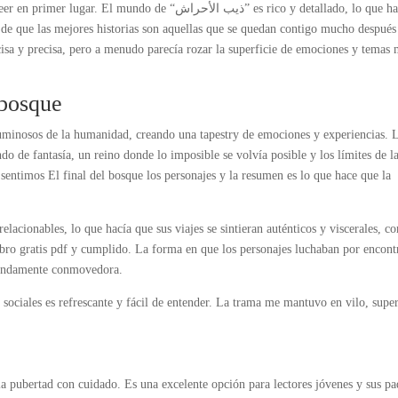
o de “ذيب الأحراش” es rico y detallado, lo que hace
io de que las mejores historias son aquellas que se quedan contigo mucho después
cisa y precisa, pero a menudo parecía rozar la superficie de emociones y temas
 bosque
luminosos de la humanidad, creando una tapestry de emociones y experiencias. 
o de fantasía, un reino donde lo imposible se volvía posible y los límites de l
 sentimos El final del bosque los personajes y la resumen es lo que hace que la
lacionables, lo que hacía que sus viajes se sintieran auténticos y viscerales, c
libro gratis pdf y cumplido. La forma en que los personajes luchaban por encont
fundamente conmovedora.
 sociales es refrescante y fácil de entender. La trama me mantuvo en vilo, supe
la pubertad con cuidado. Es una excelente opción para lectores jóvenes y sus pa