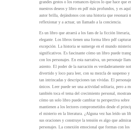
grandes gestos o los romances épicos lo que hace que es
nuestros deseos y libro en pdf más profundos, y es aquí,
autor brilla, dejándonos con una historia que resonará 
reflexionar y a actuar, un llamado a la conciencia.
Es un libro que atraerá a los fans de la ficción literari
elegante. Los libros tienen una forma libro pdf capturar tu corazón, ¿no es así
excepción. La historia se sumerge en el mundo misterioso de la naturaleza
significativos. Es fascinante cómo un libro puede transp
con los personajes. En esta narrativa, un personaje llamado أدهم صبرى enfrenta desafíos y aventuras que te mantienen al b
asiento. El poder de la narración es verdaderamente not
divertido y loco para leer, con su mezcla de suspenso y
tan intrincadas y descripciones tan vívidas. El personaje أدهم صبرى es particularmente intrigante, con sus habilidades y anteceden
únicos. Leer puede ser una actividad solitaria, pero a 
también toca el tema del crecimiento personal, mostran
cómo un solo libro puede cambiar tu perspectiva sobre la vida. El autor, نبيل فاروق, tiene un talento p
mantienen a los lectores comprometidos desde el principi
el misterio en la literatura. ¿Alguna vez has leído un libro q
sus oraciones y construye la tensión es algo que admirar.
personajes. La conexión emocional que formas con los p