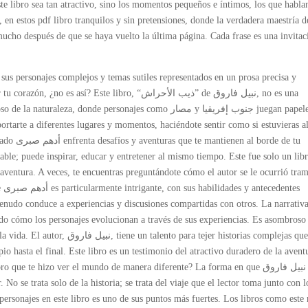
te libro sea tan atractivo, sino los momentos pequeños e íntimos, los que habla
 en estos pdf libro tranquilos y sin pretensiones, donde la verdadera maestría d
mucho después de que se haya vuelto la última página. Cada frase es una invitac
a, sus personajes complejos y temas sutiles representados en un prosa precisa y
? Este libro, “ذيب الأحراش” de نبيل فاروق, no es una
, donde personajes como مصار y جنوب إفريقيا juegan papeles
ortarte a diferentes lugares y momentos, haciéndote sentir como si estuvieras al
orde de tu
able; puede inspirar, educar y entretener al mismo tiempo. Este fue solo un lib
 aventura. A veces, te encuentras preguntándote cómo el autor se le ocurrió tra
tes
menudo conduce a experiencias y discusiones compartidas con otros. La narrativ
do cómo los personajes evolucionan a través de sus experiencias. Es asombroso
ara tejer historias complejas que
o hasta el final. Este libro es un testimonio del atractivo duradero de la avent
ue te hizo ver el mundo de manera diferente? La forma en que نبيل فاروق crea
 No se trata solo de la historia; se trata del viaje que el lector toma junto con l
ersonajes en este libro es uno de sus puntos más fuertes. Los libros como este