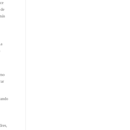
 de
 más
La
a
omo
rar
rando
dres,