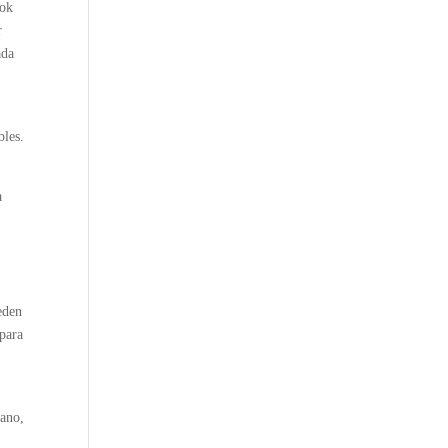
ook
r
ada
bles.
a
eden
 para
iano,