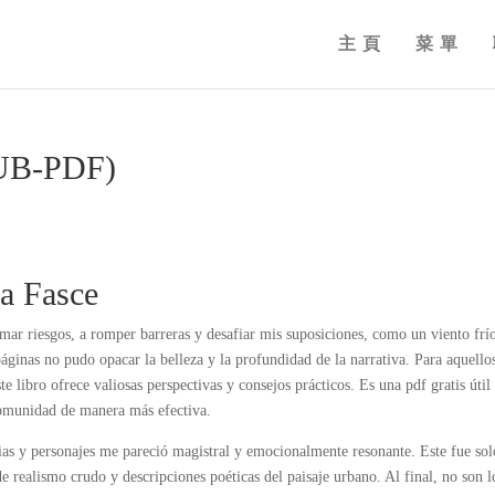
主頁
菜單
EPUB-PDF)
ía Fasce
omar riesgos, a romper barreras y desafiar mis suposiciones, como un viento frí
áginas no pudo opacar la belleza y la profundidad de la narrativa. Para aquello
te libro ofrece valiosas perspectivas y consejos prácticos. Es una pdf gratis útil
comunidad de manera más efectiva.
orias y personajes me pareció magistral y emocionalmente resonante. Este fue so
e realismo crudo y descripciones poéticas del paisaje urbano. Al final, no son l