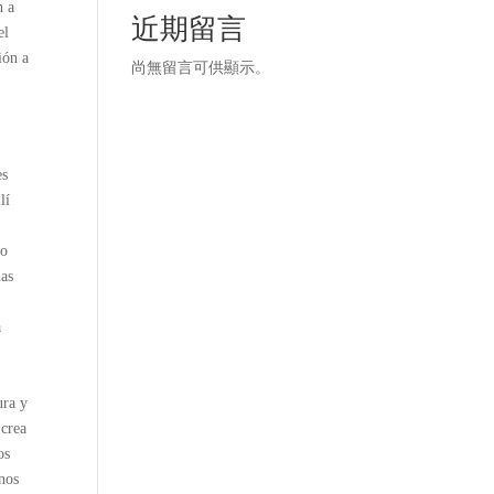
n a
近期留言
el
ión a
尚無留言可供顯示。
lí
ro
mas
a
ura y
os
 nos