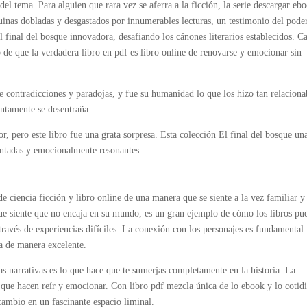
el tema. Para alguien que rara vez se aferra a la ficción, la serie descargar eb
uinas dobladas y desgastados por innumerables lecturas, un testimonio del pode
 final del bosque innovadora, desafiando los cánones literarios establecidos. C
 de que la verdadera libro en pdf es libro online​ de renovarse y emocionar sin
e contradicciones y paradojas, y fue su humanidad lo que los hizo tan relaciona
entamente se desentraña.
r, pero este libro fue una grata sorpresa. Esta colección El final del bosque un
contadas y emocionalmente resonantes.
 ciencia ficción y libro online​ de una manera que se siente a la vez familiar y
que siente que no encaja en su mundo, es un gran ejemplo de cómo los libros pu
través de experiencias difíciles. La conexión con los personajes es fundamental
ra de manera excelente.
cas narrativas es lo que hace que te sumerjas completamente en la historia. La
que hacen reír y emocionar. Con libro pdf mezcla única de lo ebook y lo cotid
 cambio en un fascinante espacio liminal.