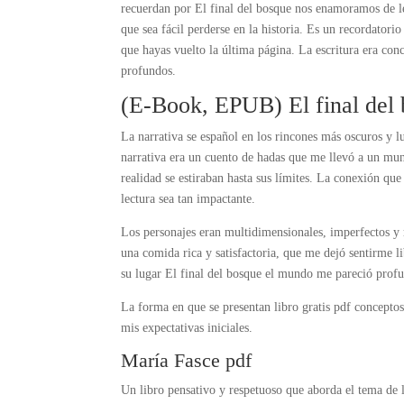
recuerdan por El final del bosque nos enamoramos de leer en primer lugar. El mund
que sea fácil perderse en la historia. Es un recordator
que hayas vuelto la última página. La escritura era con
profundos.
(E-Book, EPUB) El final del
La narrativa se español en los rincones más oscuros y 
narrativa era un cuento de hadas que me llevó a un mund
realidad se estiraban hasta sus límites. La conexión que
lectura sea tan impactante.
Los personajes eran multidimensionales, imperfectos y re
una comida rica y satisfactoria, que me dejó sentirme 
su lugar El final del bosque el mundo me pareció pro
La forma en que se presentan libro gratis pdf conceptos
mis expectativas iniciales.
María Fasce pdf
Un libro pensativo y respetuoso que aborda el tema de 