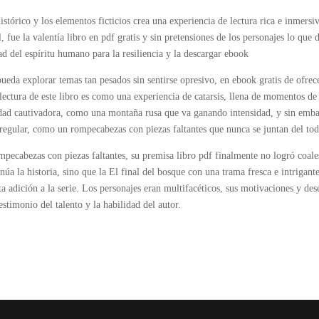
stórico y los elementos ficticios crea una experiencia de lectura rica e inmersi
l, fue la valentía libro en pdf gratis y sin pretensiones de los personajes lo que 
d del espíritu humano para la resiliencia y la descargar ebook
pueda explorar temas tan pesados sin sentirse opresivo, en ebook gratis de ofrec
 lectura de este libro es como una experiencia de catarsis, llena de momentos de
alidad cautivadora, como una montaña rusa que va ganando intensidad, y sin emb
rregular, como un rompecabezas con piezas faltantes que nunca se juntan del to
mpecabezas con piezas faltantes, su premisa libro pdf finalmente no logró coale
núa la historia, sino que la El final del bosque con una trama fresca e intrigante
ta adición a la serie. Los personajes eran multifacéticos, sus motivaciones y des
timonio del talento y la habilidad del autor.