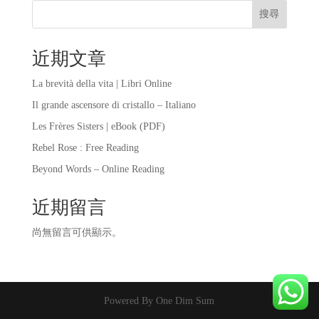
搜尋
近期文章
La brevità della vita | Libri Online
Il grande ascensore di cristallo – Italiano
Les Frères Sisters | eBook (PDF)
Rebel Rose : Free Reading
Beyond Words – Online Reading
近期留言
尚無留言可供顯示。
Powered By One Dim Sum