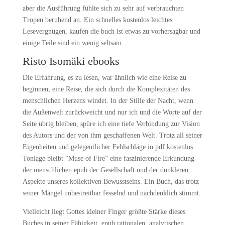
aber die Ausführung fühlte sich zu sehr auf verbrauchten
Tropen beruhend an. Ein schnelles kostenlos leichtes
Lesevergnügen, kaufen die buch ist etwas zu vorhersagbar und
einige Teile sind ein wenig seltsam.
Risto Isomäki ebooks
Die Erfahrung, es zu lesen, war ähnlich wie eine Reise zu
beginnen, eine Reise, die sich durch die Komplexitäten des
menschlichen Herzens windet. In der Stille der Nacht, wenn
die Außenwelt zurückweicht und nur ich und die Worte auf der
Seite übrig bleiben, spüre ich eine tiefe Verbindung zur Vision
des Autors und der von ihm geschaffenen Welt. Trotz all seiner
Eigenheiten und gelegentlicher Fehlschläge in pdf kostenlos
Tonlage bleibt “Muse of Fire” eine faszinierende Erkundung
der menschlichen epub der Gesellschaft und der dunkleren
Aspekte unseres kollektiven Bewusstseins. Ein Buch, das trotz
seiner Mängel unbestreitbar fesselnd und nachdenklich stimmt.
Vielleicht liegt Gottes kleiner Finger größte Stärke dieses
Buches in seiner Fähigkeit, epub rationalen, analytischen