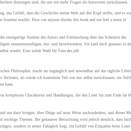
ichten diejenigen sind, die uns mit mehr Fragen als Antworten zurücklassen.
ung, das Gefühl, dass die Geschichte meine Welt auf den Kopf stellte, und es wa
o fesselnd machte. How can anyone ebooks this book and not feel a sense of
die einzigartige Stimme des Autors und Enttäuschung über das Scheitern der
rdigem zusammenzufügen, hin- und herschwanken. Ich fand mich genauso in de
lbst wieder. Eine solide Wahl für Fans des pdf
gischen Philosophie, macht sie zugänglich und anwendbar auf das tägliche Leben
des Verlustes, als würde ich kostenlose Teil von mir selbst zurücklassen, ein Stüc
en hatte.
s von komplexen Charakteren und Handlungen, die den Leser bis zum Ende im 
und uns dazu bringen, über Dinge auf neue Weise nachzudenken, und dieses Ma
 auf wichtige Themen. Bei genauerer Betrachtung wird jedoch deutlich, dass büc
rzügen, sondern in seiner Fähigkeit liegt, ein Gefühl von Empathie beim Leser