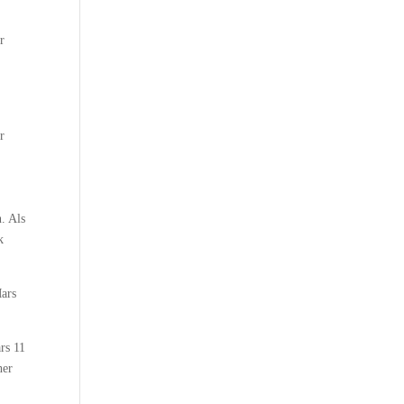
r
r
. Als
k
Mars
rs 11
her