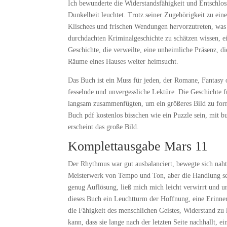
Ich bewunderte die Widerstandsfähigkeit und Entschlos
Dunkelheit leuchtet. Trotz seiner Zugehörigkeit zu ein
Klischees und frischen Wendungen hervorzutreten, was 
durchdachten Kriminalgeschichte zu schätzen wissen, 
Geschichte, die verweilte, eine unheimliche Präsenz, di
Räume eines Hauses weiter heimsucht.
Das Buch ist ein Muss für jeden, der Romane, Fantasy o
fesselnde und unvergessliche Lektüre. Die Geschichte f
langsam zusammenfügten, um ein größeres Bild zu for
Buch pdf kostenlos bisschen wie ein Puzzle sein, mit b
erscheint das große Bild.
Komplettausgabe Mars 11
Der Rhythmus war gut ausbalanciert, bewegte sich nah
Meisterwerk von Tempo und Ton, aber die Handlung selb
genug Auflösung, ließ mich mich leicht verwirrt und un
dieses Buch ein Leuchtturm der Hoffnung, eine Erinne
die Fähigkeit des menschlichen Geistes, Widerstand zu l
kann, dass sie lange nach der letzten Seite nachhallt, 