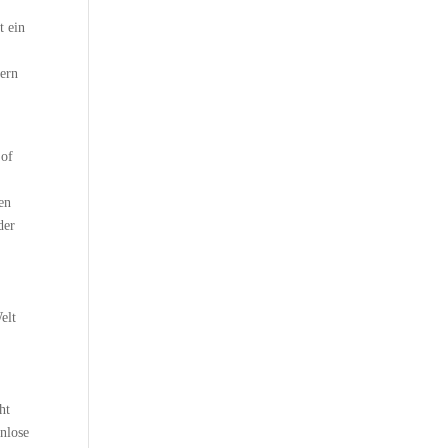
t ein
hern
 of
len
der
elt
ht
enlose