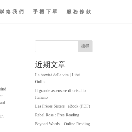
聯絡我們
手機下單
服務條款
搜尋
近期文章
La brevità della vita | Libri
Online
elnd
Il grande ascensore di cristallo –
nt.
Italiano
 auf
Les Frères Sisters | eBook (PDF)
Rebel Rose : Free Reading
 in
Beyond Words – Online Reading