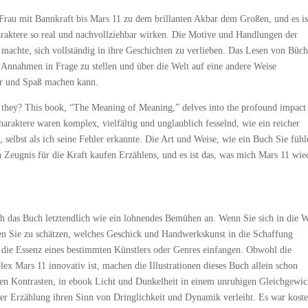
 Frau mit Bannkraft bis Mars 11 zu dem brillanten Akbar dem Großen, und es is
haraktere so real und nachvollziehbar wirken. Die Motive und Handlungen der
achte, sich vollständig in ihre Geschichten zu verlieben. Das Lesen von Büc
e Annahmen in Frage zu stellen und über die Welt auf eine andere Weise
her und Spaß machen kann.
e they? This book, “The Meaning of Meaning,” delves into the profound impact
haraktere waren komplex, vielfältig und unglaublich fesselnd, wie ein reicher
 selbst als ich seine Fehler erkannte. Die Art und Weise, wie ein Buch Sie füh
ein Zeugnis für die Kraft kaufen Erzählens, und es ist das, was mich Mars 11 wie
ch das Buch letztendlich wie ein lohnendes Bemühen an. Wenn Sie sich in die W
nen Sie zu schätzen, welches Geschick und Handwerkskunst in die Schaffung
 die Essenz eines bestimmten Künstlers oder Genres einfangen. Obwohl die
ex Mars 11 innovativ ist, machen die Illustrationen dieses Buch allein schon
rfen Kontrasten, in ebook Licht und Dunkelheit in einem unruhigen Gleichgewic
 der Erzählung ihren Sinn von Dringlichkeit und Dynamik verleiht. Es war kost