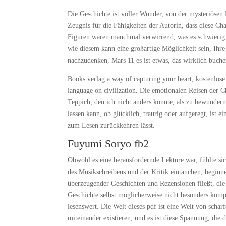
Die Geschichte ist voller Wunder, von der mysteriösen
Zeugnis für die Fähigkeiten der Autorin, dass diese C
Figuren waren manchmal verwirrend, was es schwierig m
wie diesem kann eine großartige Möglichkeit sein, Ihr
nachzudenken, Mars 11 es ist etwas, das wirklich buc
Books verlag a way of capturing your heart, kostenlos
language on civilization. Die emotionalen Reisen der C
Teppich, den ich nicht anders konnte, als zu bewundern,
lassen kann, ob glücklich, traurig oder aufgeregt, ist 
zum Lesen zurückkehren lässt.
Fuyumi Soryo fb2
Obwohl es eine herausfordernde Lektüre war, fühlte si
des Musikschreibens und der Kritik eintauchen, begin
überzeugender Geschichten und Rezensionen fließt, die
Geschichte selbst möglicherweise nicht besonders kompl
lesenswert. Die Welt dieses pdf ist eine Welt von scha
miteinander existieren, und es ist diese Spannung, die