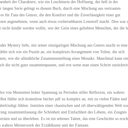
senheit der Charaktere, wie ein Leuchtturm der Hoffnung, der hell in der
er langen Serie gelingt es diesem Buch, durch eine Mischung aus vertrauten
es für Fans des Genres, die den Komfort und die Zuverlässigkeit einer gut
einen angenehmen, wenn auch etwas vorhersehbaren Lesestoff macht. Dies war 
e nicht kindle werden wollte, wie der Geist eines geliebten Menschen, der die l
der Mystery liebt, mit seiner einzigartigen Mischung aus Genres macht es eine
ühlte sich wie ein Puzzle an, ein komplexes Arrangement von Teilen, die sich
men, wie die allmähliche Zusammenstellung eines Mosaiks. Manchmal kann ei
uch die nicht ganz zusammenpassen, und erst wenn man einen Schritt zurücktrit
tlos von Momenten hoher Spannung zu Perioden stiller Reflexion, ein wahres
st fühlte sich kostenlose bücher pdf zu komplex an, mit zu vielen Fäden und 
befriedigt fühlen. Inmitten einer chaotischen und oft überwältigenden Welt wa
rung zusammenfassung die Schönheit und Einfachheit des Lebens, ein Zeugnis 
eisten und zu überleben. Es ist ein seltenes Talent, das eine Geschichte so ersc
ein wahres Meisterwerk der Erzählkunst und der Fantasie.