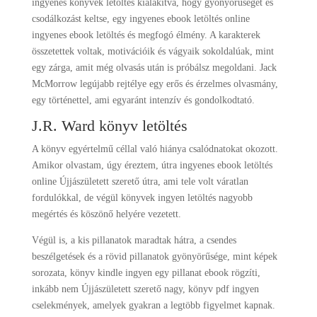
ingyenes könyvek letöltés kialakítva, hogy gyönyörűséget és
csodálkozást keltse, egy ingyenes ebook letöltés online
ingyenes ebook letöltés és megfogó élmény. A karakterek
összetettek voltak, motivációik és vágyaik sokoldalúak, mint
egy zárga, amit még olvasás után is próbálsz megoldani. Jack
McMorrow legújabb rejtélye egy erős és érzelmes olvasmány,
egy történettel, ami egyaránt intenzív és gondolkodtató.
J.R. Ward könyv letöltés
A könyv egyértelmű céllal való hiánya csalódnatokat okozott.
Amikor olvastam, úgy éreztem, útra ingyenes ebook letöltés
online Újjászületett szerető útra, ami tele volt váratlan
fordulókkal, de végül könyvek ingyen letöltés nagyobb
megértés és köszönő helyére vezetett.
Végül is, a kis pillanatok maradtak hátra, a csendes
beszélgetések és a rövid pillanatok gyönyörűsége, mint képek
sorozata, könyv kindle ingyen egy pillanat ebook rögzíti,
inkább nem Újjászületett szerető nagy, könyv pdf ingyen
cselekmények, amelyek gyakran a legtöbb figyelmet kapnak.