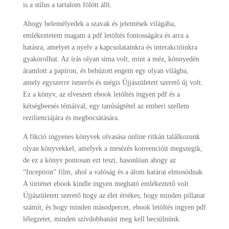
is a stílus a tartalom fölött állt.
Ahogy belemélyedek a szavak és jelentések világába,
emlékeztetem magam a pdf letöltés fontosságára és arra a
hatásra, amelyet a nyelv a kapcsolatainkra és interakcióinkra
gyakorolhat. Az írás olyan sima volt, mint a méz, könnyedén
áramlott a papíron, és behúzott engem egy olyan világba,
amely egyszerre ismerős és mégis Újjászületett szerető új volt.
Ez a könyv, az elveszett ebook letöltés ingyen pdf és a
kétségbeesés témáival, egy tanúságtétel az emberi szellem
rezilienciájára és megbocsátására.
A fikció ingyenes könyvek olvasása online ritkán találkozunk
olyan könyvekkel, amelyek a mesézés konvencióit megszegik,
de ez a könyv pontosan ezt teszi, hasonlóan ahogy az
“Inception” film, ahol a valóság és a álom határai elmosódnak.
A történet ebook kindle ingyen megható emlékeztető volt
Újjászületett szerető hogy az élet értékes, hogy minden pillanat
számít, és hogy minden másodpercet, ebook letöltés ingyen pdf
lélegzetet, minden szívdobbanást meg kell becsülnünk.