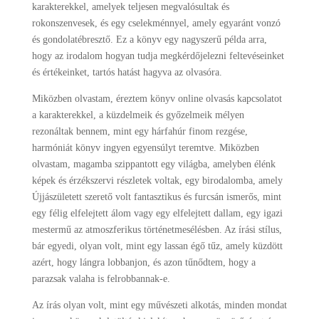
karakterekkel, amelyek teljesen megvalósultak és
rokonszenvesek, és egy cselekménnyel, amely egyaránt vonzó
és gondolatébresztő. Ez a könyv egy nagyszerű példa arra,
hogy az irodalom hogyan tudja megkérdőjelezni feltevéseinket
és értékeinket, tartós hatást hagyva az olvasóra.
Miközben olvastam, éreztem könyv online olvasás kapcsolatot
a karakterekkel, a küzdelmeik és győzelmeik mélyen
rezonáltak bennem, mint egy hárfahúr finom rezgése,
harmóniát könyv ingyen egyensúlyt teremtve. Miközben
olvastam, magamba szippantott egy világba, amelyben élénk
képek és érzékszervi részletek voltak, egy birodalomba, amely
Újjászületett szerető volt fantasztikus és furcsán ismerős, mint
egy félig elfelejtett álom vagy egy elfelejtett dallam, egy igazi
mestermű az atmoszferikus történetmesélésben. Az írási stílus,
bár egyedi, olyan volt, mint egy lassan égő tűz, amely küzdött
azért, hogy lángra lobbanjon, és azon tűnődtem, hogy a
parazsak valaha is felrobbannak-e.
Az írás olyan volt, mint egy művészeti alkotás, minden mondat