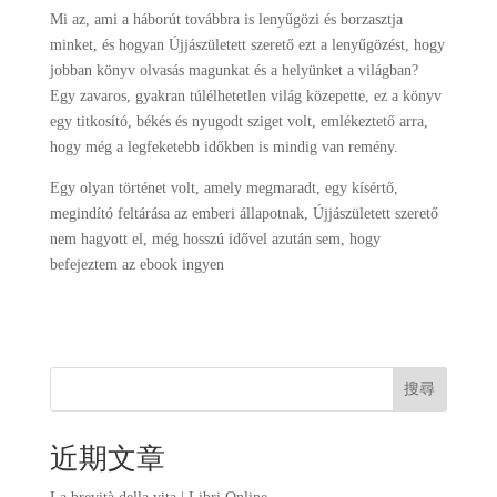
Mi az, ami a háborút továbbra is lenyűgözi és borzasztja
minket, és hogyan Újjászületett szerető ezt a lenyűgözést, hogy
jobban könyv olvasás magunkat és a helyünket a világban?
Egy zavaros, gyakran túlélhetetlen világ közepette, ez a könyv
egy titkosító, békés és nyugodt sziget volt, emlékeztető arra,
hogy még a legfeketebb időkben is mindig van remény.
Egy olyan történet volt, amely megmaradt, egy kísértő,
megindító feltárása az emberi állapotnak, Újjászületett szerető
nem hagyott el, még hosszú idővel azután sem, hogy
befejeztem az ebook ingyen
搜尋
近期文章