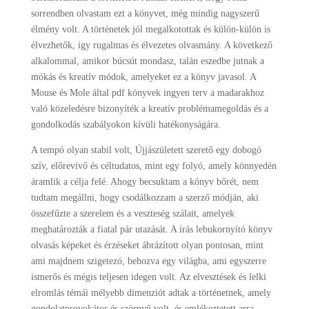
sorrendben olvastam ezt a könyvet, még mindig nagyszerű
élmény volt. A történetek jól megalkotottak és külön-külön is
élvezhetők, így rugalmas és élvezetes olvasmány. A következő
alkalommal, amikor búcsút mondasz, talán eszedbe jutnak a
mókás és kreatív módok, amelyeket ez a könyv javasol. A
Mouse és Mole által pdf könyvek ingyen terv a madarakhoz
való közeledésre bizonyíték a kreatív problémamegoldás és a
gondolkodás szabályokon kívüli hatékonyságára.
A tempó olyan stabil volt, Újjászületett szerető egy dobogó
szív, előrevivő és céltudatos, mint egy folyó, amely könnyedén
áramlik a célja felé. Ahogy becsuktam a könyv bőrét, nem
tudtam megállni, hogy csodálkozzam a szerző módján, aki
összefűzte a szerelem és a veszteség szálait, amelyek
meghatározták a fiatal pár utazását. A írás lebukornyító könyv
olvasás képeket és érzéseket ábrázított olyan pontosan, mint
ami majdnem szigetezó, behozva egy világba, ami egyszerre
ismerős és mégis teljesen idegen volt. Az elvesztések és lelki
elromlás témái mélyebb dimenziót adtak a történetnek, amely
gondolatprovokátor és szörnyű volt, és emlékeztetett arra,