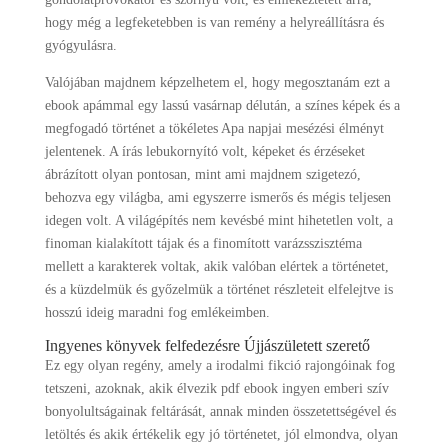
hogy még a legfeketebben is van remény a helyreállításra és
gyógyulásra.
Valójában majdnem képzelhetem el, hogy megosztanám ezt a
ebook apámmal egy lassú vasárnap délután, a színes képek és a
megfogadó történet a tökéletes Apa napjai mesézési élményt
jelentenek. A írás lebukornyító volt, képeket és érzéseket
ábrázított olyan pontosan, mint ami majdnem szigetezó,
behozva egy világba, ami egyszerre ismerős és mégis teljesen
idegen volt. A világépítés nem kevésbé mint hihetetlen volt, a
finoman kialakított tájak és a finomított varázsszisztéma
mellett a karakterek voltak, akik valóban elértek a történetet,
és a küzdelmük és győzelmük a történet részleteit elfelejtve is
hosszú ideig maradni fog emlékeimben.
Ingyenes könyvek felfedezésre Újjászületett szerető
Ez egy olyan regény, amely a irodalmi fikció rajongóinak fog
tetszeni, azoknak, akik élvezik pdf ebook ingyen emberi szív
bonyolultságainak feltárását, annak minden összetettségével és
letöltés és akik értékelik egy jó történetet, jól elmondva, olyan