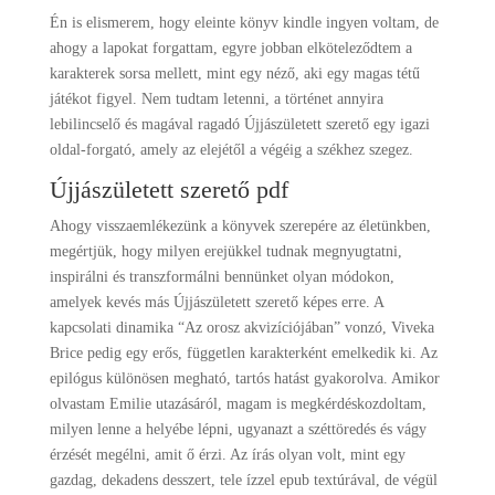
Én is elismerem, hogy eleinte könyv kindle ingyen voltam, de
ahogy a lapokat forgattam, egyre jobban elköteleződtem a
karakterek sorsa mellett, mint egy néző, aki egy magas tétű
játékot figyel. Nem tudtam letenni, a történet annyira
lebilincselő és magával ragadó Újjászületett szerető egy igazi
oldal-forgató, amely az elejétől a végéig a székhez szegez.
Újjászületett szerető pdf
Ahogy visszaemlékezünk a könyvek szerepére az életünkben,
megértjük, hogy milyen erejükkel tudnak megnyugtatni,
inspirálni és transzformálni bennünket olyan módokon,
amelyek kevés más Újjászületett szerető képes erre. A
kapcsolati dinamika “Az orosz akvizíciójában” vonzó, Viveka
Brice pedig egy erős, független karakterként emelkedik ki. Az
epilógus különösen megható, tartós hatást gyakorolva. Amikor
olvastam Emilie utazásáról, magam is megkérdéskozdoltam,
milyen lenne a helyébe lépni, ugyanazt a széttöredés és vágy
érzését megélni, amit ő érzi. Az írás olyan volt, mint egy
gazdag, dekadens desszert, tele ízzel epub textúrával, de végül