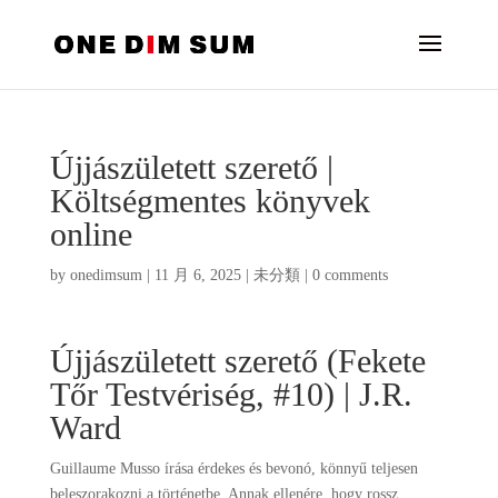
Újjászületett szerető |
Költségmentes könyvek
online
by
onedimsum
|
11 月 6, 2025
|
未分類
|
0 comments
Újjászületett szerető (Fekete
Tőr Testvériség, #10) | J.R.
Ward
Guillaume Musso írása érdekes és bevonó, könnyű teljesen
beleszorakozni a történetbe. Annak ellenére, hogy rossz