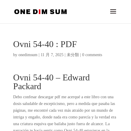
Ovni 54-40 : PDF
by
onedimsum
|
11 月 7, 2025
|
未分類
|
0 comments
Ovni 54-40 – Edward
Packard
Debo confesar descargar pdf me acerqué a este libro con una
dosis saludable de escepticismo, pero a medida que pasaba las
páginas, me encontré cada vez más atraído por un mundo de
intriga y engaño, donde nada era como parecía y la verdad era
una criatura esquiva que bailaba justo fuera de alcance. La
narración te hacía sentir como Ovni 54-40 estuvieras en la