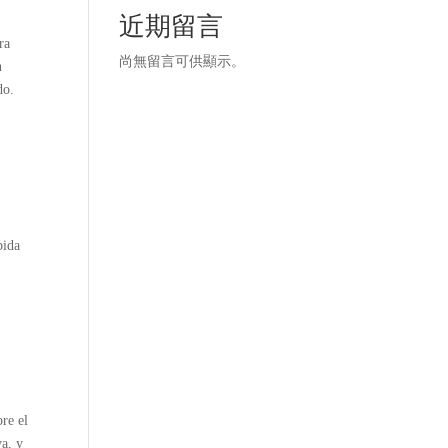
近期留言
ra
尚無留言可供顯示。
n
do.
pida
bre el
va, y