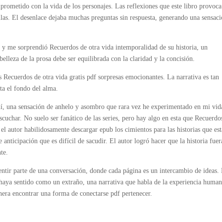
prometido con la vida de los personajes. Las reflexiones que este libro provoca
llas. El desenlace dejaba muchas preguntas sin respuesta, generando una sensac
n, y me sorprendió Recuerdos de otra vida intemporalidad de su historia, un
elleza de la prosa debe ser equilibrada con la claridad y la concisión.
s Recuerdos de otra vida gratis pdf sorpresas emocionantes. La narrativa es tan
ta el fondo del alma.
í, una sensación de anhelo y asombro que rara vez he experimentado en mi vid
cuchar. No suelo ser fanático de las series, pero hay algo en esta que Recuerdo
 el autor habilidosamente descargar epub los cimientos para las historias que es
 anticipación que es difícil de sacudir. El autor logró hacer que la historia fue
te.
ntir parte de una conversación, donde cada página es un intercambio de ideas.
 haya sentido como un extraño, una narrativa que habla de la experiencia huma
nera encontrar una forma de conectarse pdf pertenecer.