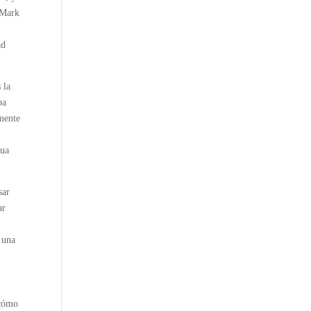
 Mark
ad
 la
ba
amente
gua
sar
ar
 una
 cómo