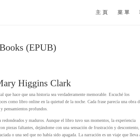
主頁
菜單
 eBooks (EPUB)
 Mary Higgins Clark
ecial que hace que una historia sea verdaderamente memorable. Escuché los
ces como libro online​ en la quietud de la noche. Cada frase parecía una obra d
 y pensamientos profundos.
en redondeados y maduros. Aunque el libro tuvo sus momentos, la experiencia
on piezas faltantes, dejándome con una sensación de frustración y descontento,
iada o una sed que no había sido apagada. La narración es un viaje que lleva 