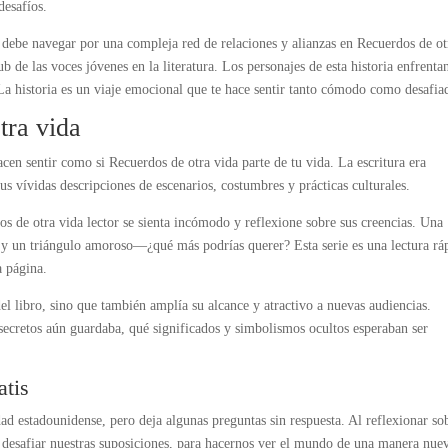
desafíos.
e debe navegar por una compleja red de relaciones y alianzas en Recuerdos de ot
b de las voces jóvenes en la literatura. Los personajes de esta historia enfrenta
 La historia es un viaje emocional que te hace sentir tanto cómodo como desafia
tra vida
acen sentir como si Recuerdos de otra vida parte de tu vida. La escritura era
 vívidas descripciones de escenarios, costumbres y prácticas culturales.
s de otra vida lector se sienta incómodo y reflexione sobre sus creencias. Una
 y un triángulo amoroso—¿qué más podrías querer? Esta serie es una lectura rá
a página.
del libro, sino que también amplía su alcance y atractivo a nuevas audiencias.
secretos aún guardaba, qué significados y simbolismos ocultos esperaban ser
atis
dad estadounidense, pero deja algunas preguntas sin respuesta. Al reflexionar so
 desafiar nuestras suposiciones, para hacernos ver el mundo de una manera nue