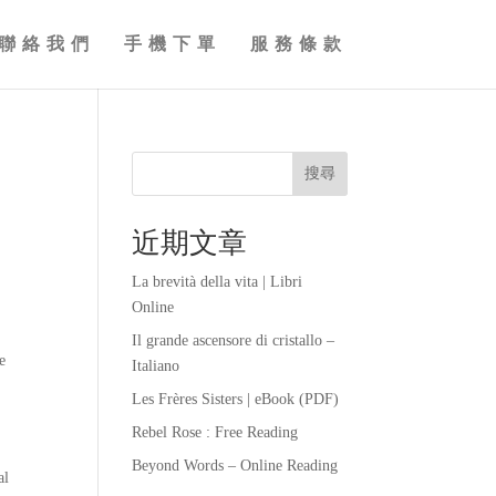
聯絡我們
手機下單
服務條款
搜尋
近期文章
La brevità della vita | Libri
Online
Il grande ascensore di cristallo –
e
Italiano
Les Frères Sisters | eBook (PDF)
Rebel Rose : Free Reading
Beyond Words – Online Reading
al