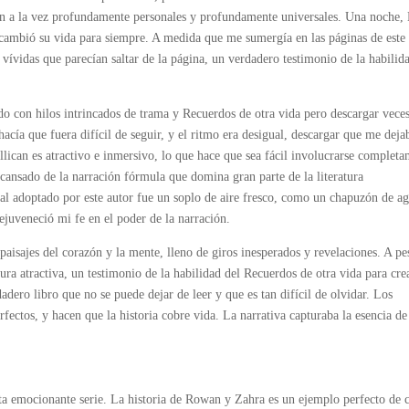
nten a la vez profundamente personales y profundamente universales. Una noche,
 cambió su vida para siempre. A medida que me sumergía en las páginas de este
 vívidas que parecían saltar de la página, un verdadero testimonio de la habilid
jido con hilos intrincados de trama y Recuerdos de otra vida pero descargar veces
acía que fuera difícil de seguir, y el ritmo era desigual, descargar que me deja
ullican es atractivo e inmersivo, lo que hace que sea fácil involucrarse complet
 cansado de la narración fórmula que domina gran parte de la literatura
l adoptado por este autor fue un soplo de aire fresco, como un chapuzón de a
ejuveneció mi fe en el poder de la narración.
paisajes del corazón y la mente, lleno de giros inesperados y revelaciones. A pe
ura atractiva, un testimonio de la habilidad del Recuerdos de otra vida para cre
dero libro que no se puede dejar de leer y que es tan difícil de olvidar. Los
ectos, y hacen que la historia cobre vida. La narrativa capturaba la esencia de
ta emocionante serie. La historia de Rowan y Zahra es un ejemplo perfecto de