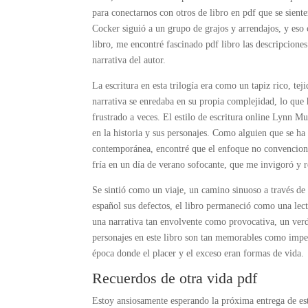
para conectarnos con otros de libro en pdf que se sie
Cocker siguió a un grupo de grajos y arrendajos, y eso
libro, me encontré fascinado pdf libro las descripciones
narrativa del autor.
La escritura en esta trilogía era como un tapiz rico, te
narrativa se enredaba en su propia complejidad, lo que h
frustrado a veces. El estilo de escritura online Lynn M
en la historia y sus personajes. Como alguien que se ha
contemporánea, encontré que el enfoque no convenciona
fría en un día de verano sofocante, que me invigoró y r
Se sintió como un viaje, un camino sinuoso a través de 
español sus defectos, el libro permaneció como una lect
una narrativa tan envolvente como provocativa, un verda
personajes en este libro son tan memorables como imperf
época donde el placer y el exceso eran formas de vida.
Recuerdos de otra vida pdf
Estoy ansiosamente esperando la próxima entrega de es