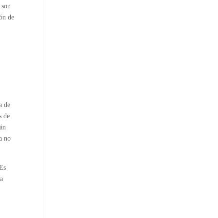
 son
ión de
a de
s de
tán
ra no
 Es
na