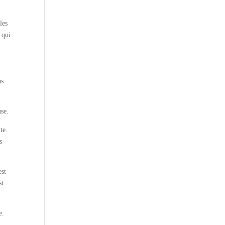
les
 qui
as
use.
te.
s
est
st
e.