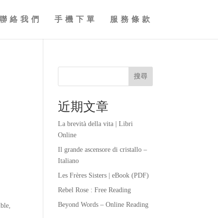
聯絡我們
手機下單
服務條款
搜尋
近期文章
La brevità della vita | Libri
Online
Il grande ascensore di cristallo –
Italiano
Les Frères Sisters | eBook (PDF)
Rebel Rose : Free Reading
Beyond Words – Online Reading
ble,