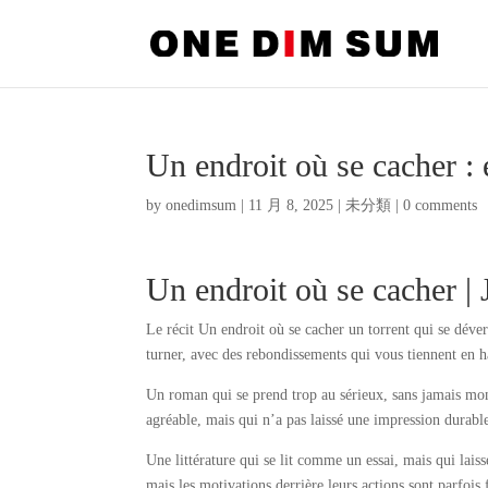
Un endroit où se cacher 
by
onedimsum
|
11 月 8, 2025
|
未分類
|
0 comments
Un endroit où se cacher |
Le récit Un endroit où se cacher un torrent qui se dévers
turner, avec des rebondissements qui vous tiennent en h
Un roman qui se prend trop au sérieux, sans jamais mont
agréable, mais qui n’a pas laissé une impression durabl
Une littérature qui se lit comme un essai, mais qui lai
mais les motivations derrière leurs actions sont parfois 