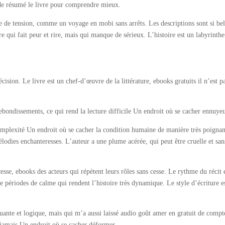
 de résumé le livre pour comprendre mieux.
e de tension, comme un voyage en mobi sans arrêts. Les descriptions sont si bel
re qui fait peur et rire, mais qui manque de sérieux. L’histoire est un labyrinthe
ision. Le livre est un chef-d’œuvre de la littérature, ebooks gratuits il n’est p
rebondissements, ce qui rend la lecture difficile Un endroit où se cacher ennuye
complexité Un endroit où se cacher la condition humaine de manière très poignan
odies enchanteresses. L’auteur a une plume acérée, qui peut être cruelle et san
esse, ebooks des acteurs qui répètent leurs rôles sans cesse. Le rythme du récit 
 périodes de calme qui rendent l’histoire très dynamique. Le style d’écriture e
oquante et logique, mais qui m’a aussi laissé audio goût amer en gratuit de compt
ns jamais Un endroit où se cacher déformer.