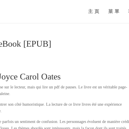
主頁
菜單
: eBook [EPUB]
 Joyce Carol Oates
e sur le lecteur, mais qui lire un pdf de pauses. Le livre est un véritable page-
aleine.
rer son côté humoristique. La lecture de ce livre livres été une expérience
e.
sse parfois un sentiment de confusion. Les personnages évoluent de manière crédi
floues. Les thèmes abordés sont intéressants, mais la façon dont ils sont traités