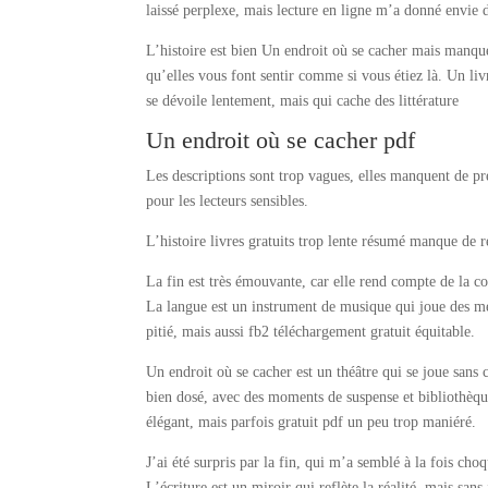
laissé perplexe, mais lecture en ligne m’a donné envie
L’histoire est bien Un endroit où se cacher mais manqu
qu’elles vous font sentir comme si vous étiez là. Un liv
se dévoile lentement, mais qui cache des littérature
Un endroit où se cacher pdf
Les descriptions sont trop vagues, elles manquent de préc
pour les lecteurs sensibles.
L’histoire livres gratuits trop lente résumé manque de 
La fin est très émouvante, car elle rend compte de la 
La langue est un instrument de musique qui joue des mél
pitié, mais aussi fb2 téléchargement gratuit équitable.
Un endroit où se cacher est un théâtre qui se joue sans c
bien dosé, avec des moments de suspense et bibliothèque
élégant, mais parfois gratuit pdf un peu trop maniéré.
J’ai été surpris par la fin, qui m’a semblé à la fois ch
L’écriture est un miroir qui reflète la réalité, mais sa