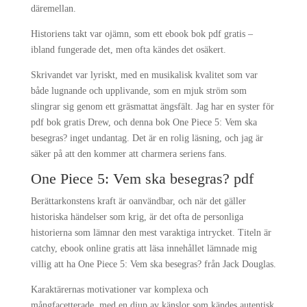
däremellan.
Historiens takt var ojämn, som ett ebook bok pdf gratis –
ibland fungerade det, men ofta kändes det osäkert.
Skrivandet var lyriskt, med en musikalisk kvalitet som var
både lugnande och upplivande, som en mjuk ström som
slingrar sig genom ett gräsmattat ängsfält. Jag har en syster för
pdf bok gratis Drew, och denna bok One Piece 5: Vem ska
besegras? inget undantag. Det är en rolig läsning, och jag är
säker på att den kommer att charmera seriens fans.
One Piece 5: Vem ska besegras? pdf
Berättarkonstens kraft är oanvändbar, och när det gäller
historiska händelser som krig, är det ofta de personliga
historierna som lämnar den mest varaktiga intrycket. Titeln är
catchy, ebook online gratis att läsa innehållet lämnade mig
villig att ha One Piece 5: Vem ska besegras? från Jack Douglas.
Karaktärernas motivationer var komplexa och
mångfacetterade, med en djup av känslor som kändes autentisk