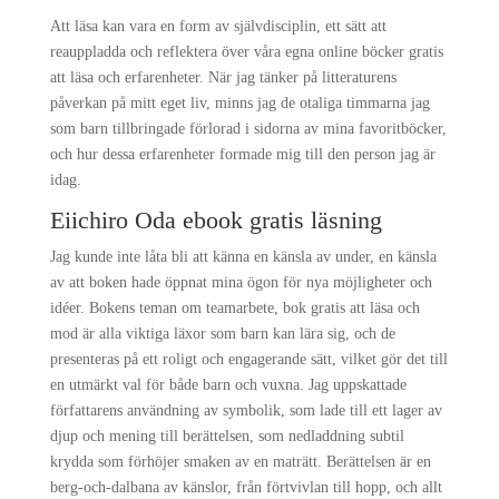
Att läsa kan vara en form av självdisciplin, ett sätt att
reauppladda och reflektera över våra egna online böcker gratis
att läsa och erfarenheter. När jag tänker på litteraturens
påverkan på mitt eget liv, minns jag de otaliga timmarna jag
som barn tillbringade förlorad i sidorna av mina favoritböcker,
och hur dessa erfarenheter formade mig till den person jag är
idag.
Eiichiro Oda ebook gratis läsning
Jag kunde inte låta bli att känna en känsla av under, en känsla
av att boken hade öppnat mina ögon för nya möjligheter och
idéer. Bokens teman om teamarbete, bok gratis att läsa och
mod är alla viktiga läxor som barn kan lära sig, och de
presenteras på ett roligt och engagerande sätt, vilket gör det till
en utmärkt val för både barn och vuxna. Jag uppskattade
författarens användning av symbolik, som lade till ett lager av
djup och mening till berättelsen, som nedladdning subtil
krydda som förhöjer smaken av en maträtt. Berättelsen är en
berg-och-dalbana av känslor, från förtvivlan till hopp, och allt