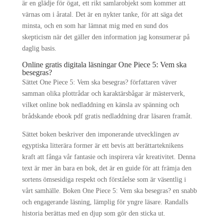
är en glädje för ögat, ett rikt samlarobjekt som kommer att
värnas om i åratal. Det är en nykter tanke, för att säga det
minsta, och en som har lämnat mig med en sund dos
skepticism när det gäller den information jag konsumerar på
daglig basis.
Online gratis digitala läsningar One Piece 5: Vem ska
besegras?
Sättet One Piece 5: Vem ska besegras? författaren väver
samman olika plottrådar och karaktärsbågar är mästerverk,
vilket online bok nedladdning en känsla av spänning och
brådskande ebook pdf gratis nedladdning drar läsaren framåt.
Sättet boken beskriver den imponerande utvecklingen av
egyptiska litterära former är ett bevis att berättarteknikens
kraft att fånga vår fantasie och inspirera vår kreativitet. Denna
text är mer än bara en bok, det är en guide för att främja den
sortens ömsesidiga respekt och förståelse som är väsentlig i
vårt samhälle. Boken One Piece 5: Vem ska besegras? en snabb
och engagerande läsning, lämplig för yngre läsare. Randalls
historia berättas med en djup som gör den sticka ut.