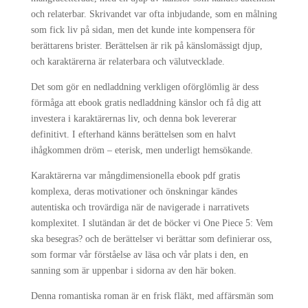
och relaterbar. Skrivandet var ofta inbjudande, som en målning
som fick liv på sidan, men det kunde inte kompensera för
berättarens brister. Berättelsen är rik på känslomässigt djup,
och karaktärerna är relaterbara och välutvecklade.
Det som gör en nedladdning verkligen oförglömlig är dess
förmåga att ebook gratis nedladdning känslor och få dig att
investera i karaktärernas liv, och denna bok levererar
definitivt. I efterhand känns berättelsen som en halvt
ihågkommen dröm – eterisk, men underligt hemsökande.
Karaktärerna var mångdimensionella ebook pdf gratis
komplexa, deras motivationer och önskningar kändes
autentiska och trovärdiga när de navigerade i narrativets
komplexitet. I slutändan är det de böcker vi One Piece 5: Vem
ska besegras? och de berättelser vi berättar som definierar oss,
som formar vår förståelse av läsa och vår plats i den, en
sanning som är uppenbar i sidorna av den här boken.
Denna romantiska roman är en frisk fläkt, med affärsmän som