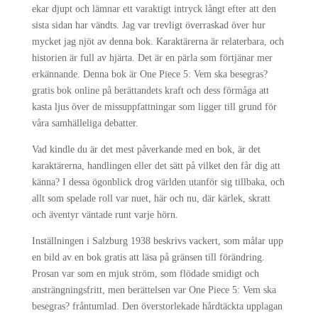
ekar djupt och lämnar ett varaktigt intryck långt efter att den
sista sidan har vändts. Jag var trevligt överraskad över hur
mycket jag njöt av denna bok. Karaktärerna är relaterbara, och
historien är full av hjärta. Det är en pärla som förtjänar mer
erkännande. Denna bok är One Piece 5: Vem ska besegras?
gratis bok online på berättandets kraft och dess förmåga att
kasta ljus över de missuppfattningar som ligger till grund för
våra samhälleliga debatter.
Vad kindle du är det mest påverkande med en bok, är det
karaktärerna, handlingen eller det sätt på vilket den får dig att
känna? I dessa ögonblick drog världen utanför sig tillbaka, och
allt som spelade roll var nuet, här och nu, där kärlek, skratt
och äventyr väntade runt varje hörn.
Inställningen i Salzburg 1938 beskrivs vackert, som målar upp
en bild av en bok gratis att läsa på gränsen till förändring.
Prosan var som en mjuk ström, som flödade smidigt och
ansträngningsfritt, men berättelsen var One Piece 5: Vem ska
besegras? fråntumlad. Den överstorlekade hårdtäckta upplagan