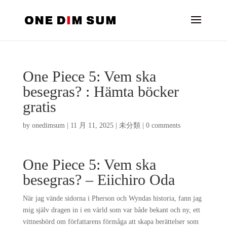
One Piece 5: Vem ska
besegras? : Hämta böcker
gratis
by
onedimsum
|
11 月 11, 2025
|
未分類
|
0 comments
One Piece 5: Vem ska
besegras? – Eiichiro Oda
När jag vände sidorna i Pherson och Wyndas historia, fann jag
mig själv dragen in i en värld som var både bekant och ny, ett
vittnesbörd om författarens förmåga att skapa berättelser som