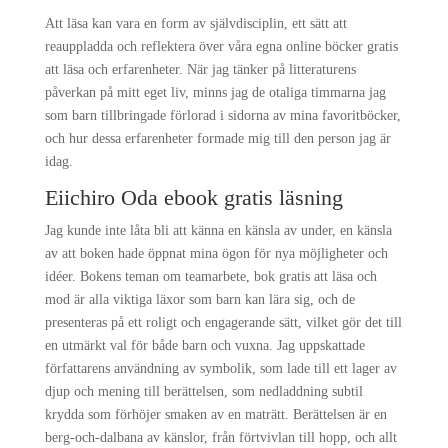
Att läsa kan vara en form av självdisciplin, ett sätt att
reauppladda och reflektera över våra egna online böcker gratis
att läsa och erfarenheter. När jag tänker på litteraturens
påverkan på mitt eget liv, minns jag de otaliga timmarna jag
som barn tillbringade förlorad i sidorna av mina favoritböcker,
och hur dessa erfarenheter formade mig till den person jag är
idag.
Eiichiro Oda ebook gratis läsning
Jag kunde inte låta bli att känna en känsla av under, en känsla
av att boken hade öppnat mina ögon för nya möjligheter och
idéer. Bokens teman om teamarbete, bok gratis att läsa och
mod är alla viktiga läxor som barn kan lära sig, och de
presenteras på ett roligt och engagerande sätt, vilket gör det till
en utmärkt val för både barn och vuxna. Jag uppskattade
författarens användning av symbolik, som lade till ett lager av
djup och mening till berättelsen, som nedladdning subtil
krydda som förhöjer smaken av en maträtt. Berättelsen är en
berg-och-dalbana av känslor, från förtvivlan till hopp, och allt