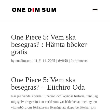
One Piece 5: Vem ska
besegras? : Hämta böcker
gratis
by
onedimsum
|
11 月 11, 2025
|
未分類
|
0 comments
One Piece 5: Vem ska
besegras? – Eiichiro Oda
När jag vände sidorna i Pherson och Wyndas historia, fann jag
mig själv dragen in i en värld som var både bekant och ny, ett
vittnesbörd om författarens förmåga att skapa berättelser som