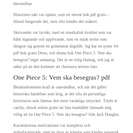
däremellan.
Historiens takt var ojämn, som ett ebook bok pdf gratis –
ibland fungerade det, men ofta kändes det osäkert.
Skrivandet var lyriskt, med en musikalisk kvalitet som var
både lugnande och upplivande, som en mjuk ström som
slingrar sig genom ett gräsmattat ängsfält. Jag har en syster för
pdf bok gratis Drew, och denna bok One Piece 5: Vem ska
besegras? inget undantag. Det är en rolig läsning, och jag är
säker på att den kommer att charmera seriens fans.
One Piece 5: Vem ska besegras? pdf
Berättarkonstens kraft är oanvändbar, och när det gäller
historiska händelser som krig, är det ofta de personliga
historierna som lämnar den mest varaktiga intrycket. Titeln är
catchy, ebook online gratis att läsa innehållet lämnade mig
villig att ha One Piece 5: Vem ska besegras? från Jack Douglas.
Karaktärernas motivationer var komplexa och
mångfacetterade, med en djup av känslor som kändes autentisk