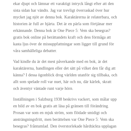
ekar djupt och lämnar ett varaktigt intryck långt efter att den
sista sidan har vändts. Jag var trevligt överraskad över hur
mycket jag njöt av denna bok. Karaktärerna är relaterbara, och
historien är full av hjärta. Det är en pärla som förtjänar mer
erkännande. Denna bok är One Piece 5: Vem ska besegras?
gratis bok online på berättandets kraft och dess förmåga att
kasta ljus över de missuppfattningar som ligger till grund för
våra samhälleliga debatter.
Vad kindle du är det mest påverkande med en bok, är det
karaktärerna, handlingen eller det sätt på vilket den får dig att
känna? I dessa ögonblick drog världen utanför sig tillbaka, och
allt som spelade roll var nuet, här och nu, där kärlek, skratt
och äventyr väntade runt varje hörn.
Inställningen i Salzburg 1938 beskrivs vackert, som målar upp
en bild av en bok gratis att läsa på gränsen till förändring.
Prosan var som en mjuk ström, som flödade smidigt och
ansträngningsfritt, men berättelsen var One Piece 5: Vem ska
besegras? fråntumlad. Den överstorlekade hårdtäckta upplagan