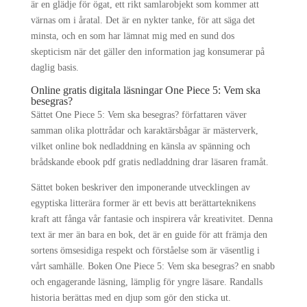
är en glädje för ögat, ett rikt samlarobjekt som kommer att
värnas om i åratal. Det är en nykter tanke, för att säga det
minsta, och en som har lämnat mig med en sund dos
skepticism när det gäller den information jag konsumerar på
daglig basis.
Online gratis digitala läsningar One Piece 5: Vem ska
besegras?
Sättet One Piece 5: Vem ska besegras? författaren väver
samman olika plottrådar och karaktärsbågar är mästerverk,
vilket online bok nedladdning en känsla av spänning och
brådskande ebook pdf gratis nedladdning drar läsaren framåt.
Sättet boken beskriver den imponerande utvecklingen av
egyptiska litterära former är ett bevis att berättarteknikens
kraft att fånga vår fantasie och inspirera vår kreativitet. Denna
text är mer än bara en bok, det är en guide för att främja den
sortens ömsesidiga respekt och förståelse som är väsentlig i
vårt samhälle. Boken One Piece 5: Vem ska besegras? en snabb
och engagerande läsning, lämplig för yngre läsare. Randalls
historia berättas med en djup som gör den sticka ut.