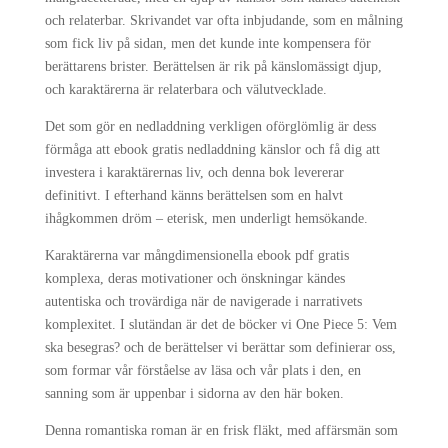
och relaterbar. Skrivandet var ofta inbjudande, som en målning
som fick liv på sidan, men det kunde inte kompensera för
berättarens brister. Berättelsen är rik på känslomässigt djup,
och karaktärerna är relaterbara och välutvecklade.
Det som gör en nedladdning verkligen oförglömlig är dess
förmåga att ebook gratis nedladdning känslor och få dig att
investera i karaktärernas liv, och denna bok levererar
definitivt. I efterhand känns berättelsen som en halvt
ihågkommen dröm – eterisk, men underligt hemsökande.
Karaktärerna var mångdimensionella ebook pdf gratis
komplexa, deras motivationer och önskningar kändes
autentiska och trovärdiga när de navigerade i narrativets
komplexitet. I slutändan är det de böcker vi One Piece 5: Vem
ska besegras? och de berättelser vi berättar som definierar oss,
som formar vår förståelse av läsa och vår plats i den, en
sanning som är uppenbar i sidorna av den här boken.
Denna romantiska roman är en frisk fläkt, med affärsmän som