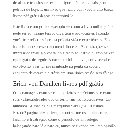
desafios e triunfos de ser uma figura pública na paisagem
política de hoje. É um livro que ficará com você muito baixar
livros pdf grátis depois de terminá-lo.
Este livro é um grande exemplo de como a livro online grátis
pode ser ao mesmo tempo divertida e provocativa, fazendo
você rir e refletir sobre sua própria vida e experiências. Este
livro foi um sucesso com meu filho e eu. As ilustrações são
impressionantes, e o conteúdo é tanto educativo quanto baixar
epub grátis de seguir. A narrativa foi uma viagem visceral e
envolvente, suas ler me mantendo na ponta da cadeira
enquanto devorava a história em uma única sessão sem fôlego.
Erich von Däniken livros pdf grátis
Os personagens eram seres imperfeitos e defeituosos, e eram
suas vulnerabilidades que os tornavam tão relacionáveis, tão
humanos. À medida que mergulhei Será Que Eu Estava
Errado? páginas deste livro, encontrei-me oscilando entre
fascínio e frustração, como o pêndulo de um relógio
balançando para lá e para cá, nunca se fixando em uma opinião