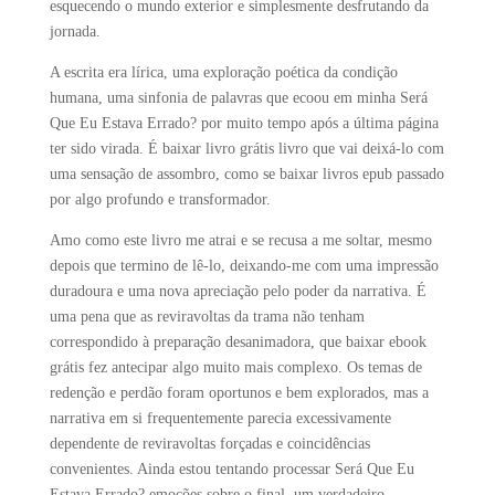
esquecendo o mundo exterior e simplesmente desfrutando da
jornada.
A escrita era lírica, uma exploração poética da condição
humana, uma sinfonia de palavras que ecoou em minha Será
Que Eu Estava Errado? por muito tempo após a última página
ter sido virada. É baixar livro grátis livro que vai deixá-lo com
uma sensação de assombro, como se baixar livros epub passado
por algo profundo e transformador.
Amo como este livro me atrai e se recusa a me soltar, mesmo
depois que termino de lê-lo, deixando-me com uma impressão
duradoura e uma nova apreciação pelo poder da narrativa. É
uma pena que as reviravoltas da trama não tenham
correspondido à preparação desanimadora, que baixar ebook
grátis fez antecipar algo muito mais complexo. Os temas de
redenção e perdão foram oportunos e bem explorados, mas a
narrativa em si frequentemente parecia excessivamente
dependente de reviravoltas forçadas e coincidências
convenientes. Ainda estou tentando processar Será Que Eu
Estava Errado? emoções sobre o final, um verdadeiro