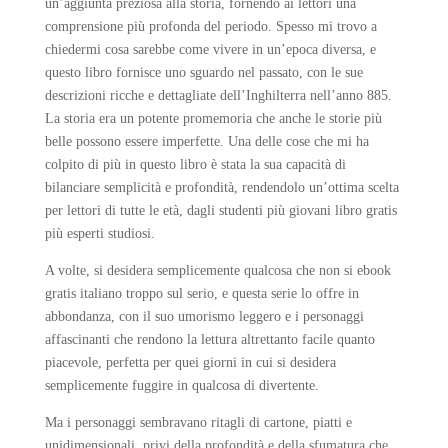
un’aggiunta preziosa alla storia, fornendo ai lettori una
comprensione più profonda del periodo. Spesso mi trovo a
chiedermi cosa sarebbe come vivere in un’epoca diversa, e
questo libro fornisce uno sguardo nel passato, con le sue
descrizioni ricche e dettagliate dell’Inghilterra nell’anno 885.
La storia era un potente promemoria che anche le storie più
belle possono essere imperfette. Una delle cose che mi ha
colpito di più in questo libro è stata la sua capacità di
bilanciare semplicità e profondità, rendendolo un’ottima scelta
per lettori di tutte le età, dagli studenti più giovani libro gratis
più esperti studiosi.
A volte, si desidera semplicemente qualcosa che non si ebook
gratis italiano troppo sul serio, e questa serie lo offre in
abbondanza, con il suo umorismo leggero e i personaggi
affascinanti che rendono la lettura altrettanto facile quanto
piacevole, perfetta per quei giorni in cui si desidera
semplicemente fuggire in qualcosa di divertente.
Ma i personaggi sembravano ritagli di cartone, piatti e
unidimensionali, privi della profondità e della sfumatura che