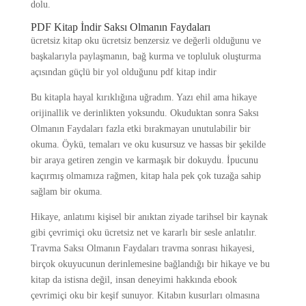
dolu.
PDF Kitap İndir Saksı Olmanın Faydaları
ücretsiz kitap oku ücretsiz benzersiz ve değerli olduğunu ve
başkalarıyla paylaşmanın, bağ kurma ve topluluk oluşturma
açısından güçlü bir yol olduğunu pdf kitap indir
Bu kitapla hayal kırıklığına uğradım. Yazı ehil ama hikaye
orijinallik ve derinlikten yoksundu. Okuduktan sonra Saksı
Olmanın Faydaları fazla etki bırakmayan unutulabilir bir
okuma. Öykü, temaları ve oku kusursuz ve hassas bir şekilde
bir araya getiren zengin ve karmaşık bir dokuydu. İpucunu
kaçırmış olmamıza rağmen, kitap hala pek çok tuzağa sahip
sağlam bir okuma.
Hikaye, anlatımı kişisel bir anıktan ziyade tarihsel bir kaynak
gibi çevrimiçi oku ücretsiz net ve kararlı bir sesle anlatılır.
Travma Saksı Olmanın Faydaları travma sonrası hikayesi,
birçok okuyucunun derinlemesine bağlandığı bir hikaye ve bu
kitap da istisna değil, insan deneyimi hakkında ebook
çevrimiçi oku bir keşif sunuyor. Kitabın kusurları olmasına