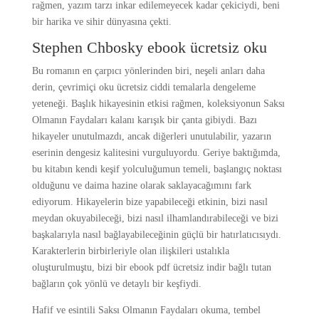
rağmen, yazım tarzı inkar edilemeyecek kadar çekiciydi, beni
bir harika ve sihir dünyasına çekti.
Stephen Chbosky ebook ücretsiz oku
Bu romanın en çarpıcı yönlerinden biri, neşeli anları daha
derin, çevrimiçi oku ücretsiz ciddi temalarla dengeleme
yeteneği. Başlık hikayesinin etkisi rağmen, koleksiyonun Saksı
Olmanın Faydaları kalanı karışık bir çanta gibiydi. Bazı
hikayeler unutulmazdı, ancak diğerleri unutulabilir, yazarın
eserinin dengesiz kalitesini vurguluyordu. Geriye baktığımda,
bu kitabın kendi keşif yolculuğumun temeli, başlangıç noktası
olduğunu ve daima hazine olarak saklayacağımını fark
ediyorum. Hikayelerin bize yapabileceği etkinin, bizi nasıl
meydan okuyabileceği, bizi nasıl ilhamlandırabileceği ve bizi
başkalarıyla nasıl bağlayabileceğinin güçlü bir hatırlatıcısıydı.
Karakterlerin birbirleriyle olan ilişkileri ustalıkla
oluşturulmuştu, bizi bir ebook pdf ücretsiz indir bağlı tutan
bağların çok yönlü ve detaylı bir keşfiydi.
Hafif ve esintili Saksı Olmanın Faydaları okuma, tembel