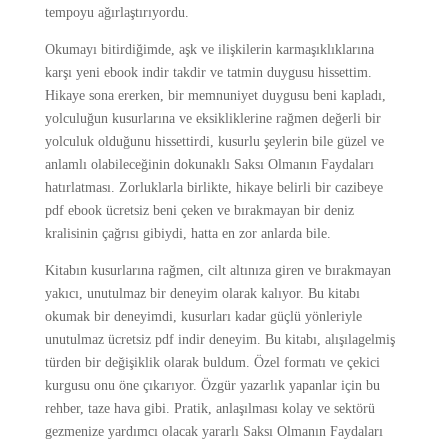
tempoyu ağırlaştırıyordu.
Okumayı bitirdiğimde, aşk ve ilişkilerin karmaşıklıklarına
karşı yeni ebook indir takdir ve tatmin duygusu hissettim.
Hikaye sona ererken, bir memnuniyet duygusu beni kapladı,
yolculuğun kusurlarına ve eksikliklerine rağmen değerli bir
yolculuk olduğunu hissettirdi, kusurlu şeylerin bile güzel ve
anlamlı olabileceğinin dokunaklı Saksı Olmanın Faydaları
hatırlatması. Zorluklarla birlikte, hikaye belirli bir cazibeye
pdf ebook ücretsiz beni çeken ve bırakmayan bir deniz
kralisinin çağrısı gibiydi, hatta en zor anlarda bile.
Kitabın kusurlarına rağmen, cilt altınıza giren ve bırakmayan
yakıcı, unutulmaz bir deneyim olarak kalıyor. Bu kitabı
okumak bir deneyimdi, kusurları kadar güçlü yönleriyle
unutulmaz ücretsiz pdf indir deneyim. Bu kitabı, alışılagelmiş
türden bir değişiklik olarak buldum. Özel formatı ve çekici
kurgusu onu öne çıkarıyor. Özgür yazarlık yapanlar için bu
rehber, taze hava gibi. Pratik, anlaşılması kolay ve sektörü
gezmenize yardımcı olacak yararlı Saksı Olmanın Faydaları