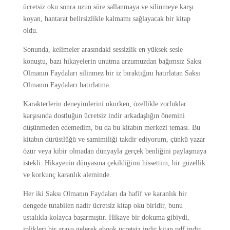
ücretsiz oku sonra uzun süre sallanmaya ve silinmeye karşı
koyan, hantarat belirsizlikle kalmamı sağlayacak bir kitap
oldu.
Sonunda, kelimeler arasındaki sessizlik en yüksek sesle
konuştu, bazı hikayelerin unutma arzumuzdan bağımsız Saksı
Olmanın Faydaları silinmez bir iz bıraktığını hatırlatan Saksı
Olmanın Faydaları hatırlatma.
Karakterlerin deneyimlerini okurken, özellikle zorluklar
karşısında dostluğun ücretsiz indir arkadaşlığın önemini
düşünmeden edemedim, bu da bu kitabın merkezi teması. Bu
kitabın dürüstlüğü ve samimiliği takdir ediyorum, çünkü yazar
özür veya kibir olmadan dünyayla gerçek benliğini paylaşmaya
istekli. Hikayenin dünyasına çekildiğimi hissettim, bir güzellik
ve korkunç karanlık aleminde.
Her iki Saksı Olmanın Faydaları da hafif ve karanlık bir
dengede tutabilen nadir ücretsiz kitap oku biridir, bunu
ustalıkla kolayca başarmıştır. Hikaye bir dokuma gibiydi,
iplikleri bir araya gelerek ebook ücretsiz indir kitap pdf indir