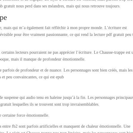
ub gratuit nous perd dans ses méandres, mais qui nous retrouve toujours.
ppe
e, mais qui m’a également fait réfléchir à mon propre monde. L’écriture est
évisible pour être vraiment passionnante, ce qui rend la lecture pdf gratuit peu 
 certains lecteurs pourraient ne pas apprécier l’écriture. Le Chausse-trappe est 
e époque, mais il manque de profondeur émotionnelle.
e parfois de profondeur et de nuance. Les personnages sont bien créés, mais les
s et peu convaincantes, ce qui est epub
de suspense qui audio tenu en haleine jusqu’à la fin. Les personnages principau
gratuit lesquelles ils se trouvent sont trop invraisemblables.
e certaine force émotionnelle.
s entre fb2 sont parfois artificielles et manquent de chaleur émotionnelle. Une