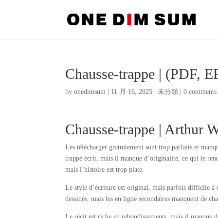
Chausse-trappe | (PDF, 
by
onedimsum
|
11 月 16, 2025
|
未分類
|
0 comments
Chausse-trappe | Arthur W
Les télécharger gratuitement sont trop parfaits et manq
trappe écrit, mais il manque d’originalité, ce qui le re
mais l’histoire est trop plate.
Le style d’écriture est original, mais parfois difficile 
dessinés, mais les en ligne secondaires manquent de ch
Le récit est riche en rebondissements, mais il manque de