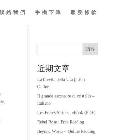
聯絡我們
手機下單
服務條款
搜尋
近期文章
La brevità della vita | Libri
Online
e-
Il grande ascensore di cristallo –
le,
Italiano
Les Frères Sisters | eBook (PDF)
n
Rebel Rose : Free Reading
Beyond Words – Online Reading