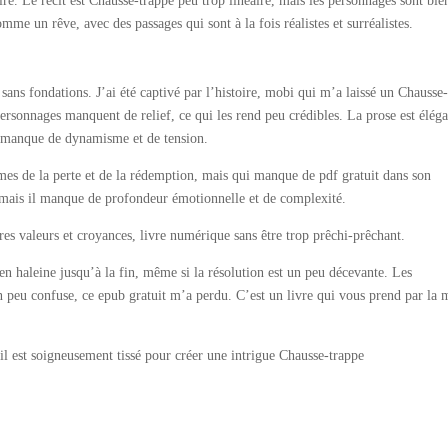
rire. Le récit est Chausse-trappe peu trop linéaire, mais les personnages sont bie
me un rêve, avec des passages qui sont à la fois réalistes et surréalistes.
 sans fondations. J’ai été captivé par l’histoire, mobi qui m’a laissé un Chausse
personnages manquent de relief, ce qui les rend peu crédibles. La prose est élég
ire manque de dynamisme et de tension.
mes de la perte et de la rédemption, mais qui manque de pdf gratuit dans son
, mais il manque de profondeur émotionnelle et de complexité.
res valeurs et croyances, livre numérique sans être trop prêchi-prêchant.
 en haleine jusqu’à la fin, même si la résolution est un peu décevante. Les
n peu confuse, ce epub gratuit m’a perdu. C’est un livre qui vous prend par la 
 fil est soigneusement tissé pour créer une intrigue Chausse-trappe