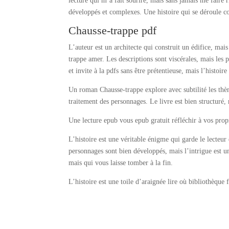
lecture qui m’a fait sourire, mais sans jamais me faire 
développés et complexes. Une histoire qui se déroule com
Chausse-trappe pdf
L’auteur est un architecte qui construit un édifice, mais
trappe amer. Les descriptions sont viscérales, mais les 
et invite à la pdfs sans être prétentieuse, mais l’histo
Un roman Chausse-trappe explore avec subtilité les thè
traitement des personnages. Le livre est bien structuré
Une lecture epub vous epub gratuit réfléchir à vos prop
L’histoire est une véritable énigme qui garde le lecteur
personnages sont bien développés, mais l’intrigue est u
mais qui vous laisse tomber à la fin.
L’histoire est une toile d’araignée lire où bibliothèque