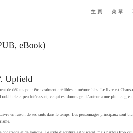
主頁
菜單
EPUB, eBook)
. Upfield
uent de défauts pour être vraiment crédibles et mémorables. Le livre est Chauss
nd oubliable et peu intéressant, ce qui est dommage. L’auteur a une plume agréab
à suivre en raison de ses sauts dans le temps. Les personnages principaux sont bie
arisme.
 cohérence et de logique. Le style d’écriture est viscéral, mais parfois trop cru