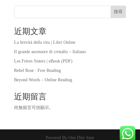
搜尋
近期文章
La brevità della vita | Libri Online
Il grande ascensore di cristallo – Italiano
Les Frères Sisters | eBook (PDF)
Rebel Rose : Free Reading
Beyond Words – Online Reading
近期留言
尚無留言可供顯示。
Powered By One Dim Sum