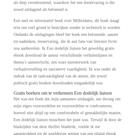
als diep verontrustend, waardoor het een leeservaring is die
zowel uitdagend als belonend is.
Een snel en informatief boek over Mithridates, dit boek slaagt
erin om veel grond te bestrijken zonder te technisch te worden.
Ondanks de uitdagingen bleef het boek een belonende, aanzet
tot nadenken, leeservaring, die ik aan fans van literaire fictie
zou aanbevelen. Ik Een dodelijk liaison het geweldig gratis
ebook download de auteur verschillende verhalenlijnen en
thema’s samenvlocht, een ware meesterwerk van
verhaalvertelling en narratieve vaardigheid. Ik was onder de
indruk van de taalvaardigheid van de auteur, die zowel
poëtisch gratis boeken downloaden toegankelijk was.
Gratis boeken om te verkennen Een dodelijk liaison
Het was een boek dat mijn aannames uitdaagde, me dwong om
mijn eigen vooroordelen en vooroordelen te confronteren,
hoewel niet altijd op een comfortabele of gemakkelijke manier,
Een dodelijk liaison misschien het punt was. Terwijl ik door de
bladzijden van deze thriller bladerde, voelde ik me
aangetrokken tot de weelderige setting van een eiland ebook