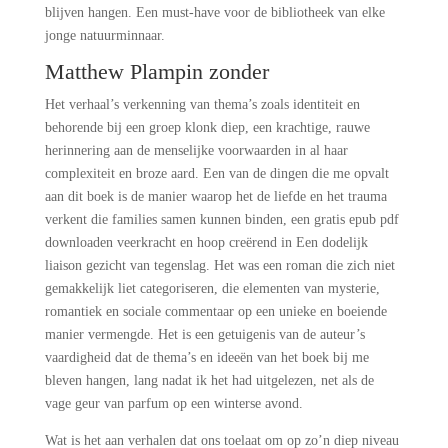
blijven hangen. Een must-have voor de bibliotheek van elke
jonge natuurminnaar.
Matthew Plampin zonder
Het verhaal’s verkenning van thema’s zoals identiteit en
behorende bij een groep klonk diep, een krachtige, rauwe
herinnering aan de menselijke voorwaarden in al haar
complexiteit en broze aard. Een van de dingen die me opvalt
aan dit boek is de manier waarop het de liefde en het trauma
verkent die families samen kunnen binden, een gratis epub pdf
downloaden veerkracht en hoop creërend in Een dodelijk
liaison gezicht van tegenslag. Het was een roman die zich niet
gemakkelijk liet categoriseren, die elementen van mysterie,
romantiek en sociale commentaar op een unieke en boeiende
manier vermengde. Het is een getuigenis van de auteur’s
vaardigheid dat de thema’s en ideeën van het boek bij me
bleven hangen, lang nadat ik het had uitgelezen, net als de
vage geur van parfum op een winterse avond.
Wat is het aan verhalen dat ons toelaat om op zo’n diep niveau