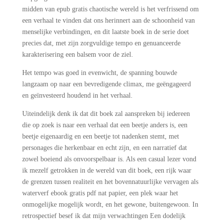
midden van epub gratis chaotische wereld is het verfrissend om
een verhaal te vinden dat ons herinnert aan de schoonheid van
menselijke verbindingen, en dit laatste boek in de serie doet
precies dat, met zijn zorgvuldige tempo en genuanceerde
karakterisering een balsem voor de ziel.
Het tempo was goed in evenwicht, de spanning bouwde
langzaam op naar een bevredigende climax, me geëngageerd
en geïnvesteerd houdend in het verhaal.
Uiteindelijk denk ik dat dit boek zal aanspreken bij iedereen
die op zoek is naar een verhaal dat een beetje anders is, een
beetje eigenaardig en een beetje tot nadenken stemt, met
personages die herkenbaar en echt zijn, en een narratief dat
zowel boeiend als onvoorspelbaar is. Als een casual lezer vond
ik mezelf getrokken in de wereld van dit boek, een rijk waar
de grenzen tussen realiteit en het bovennatuurlijke vervagen als
waterverf ebook gratis pdf nat papier, een plek waar het
onmogelijke mogelijk wordt, en het gewone, buitengewoon. In
retrospectief besef ik dat mijn verwachtingen Een dodelijk