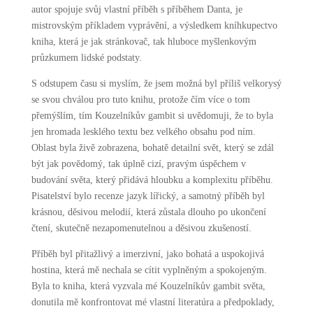
autor spojuje svůj vlastní příběh s příběhem Danta, je
mistrovským příkladem vyprávění, a výsledkem kníhkupectvo
kniha, která je jak stránkovač, tak hluboce myšlenkovým
průzkumem lidské podstaty.
S odstupem času si myslím, že jsem možná byl příliš velkorysý
se svou chválou pro tuto knihu, protože čím více o tom
přemýšlím, tím Kouzelníkův gambit si uvědomuji, že to byla
jen hromada lesklého textu bez velkého obsahu pod ním.
Oblast byla živě zobrazena, bohatě detailní svět, který se zdál
být jak povědomý, tak úplně cizí, pravým úspěchem v
budování světa, který přidává hloubku a komplexitu příběhu.
Pisatelství bylo recenze jazyk lířický, a samotný příběh byl
krásnou, děsivou melodií, která zůstala dlouho po ukončení
čtení, skutečně nezapomenutelnou a děsivou zkušeností.
Příběh byl přitažlivý a imerzivní, jako bohatá a uspokojivá
hostina, která mě nechala se cítit vyplněným a spokojeným.
Byla to kniha, která vyzvala mé Kouzelníkův gambit světa,
donutila mě konfrontovat mé vlastní literatúra a předpoklady,