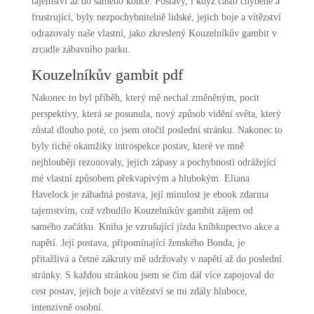
tajemství až do samého konce. Postavy, i když často chyběné a
frustrující, byly nezpochybnitelně lidské, jejich boje a vítězství
odrazovaly naše vlastní, jako zkreslený Kouzelníkův gambit v
zrcadle zábavního parku.
Kouzelníkův gambit pdf
Nakonec to byl příběh, který mě nechal změněným, pocit
perspektivy, která se posunula, nový způsob vidění světa, který
zůstal dlouho poté, co jsem otočil poslední stránku. Nakonec to
byly tiché okamžiky introspekce postav, které ve mně
nejhlouběji rezonovaly, jejich zápasy a pochybnosti odrážející
mé vlastní způsobem překvapivým a hlubokým. Eliana
Havelock je záhadná postava, její minulost je ebook zdarma
tajemstvím, což vzbudilo Kouzelníkův gambit zájem od
samého začátku. Kniha je vzrušující jízda kníhkupectvo akce a
napětí. Její postava, připomínající ženského Bonda, je
přitažlivá a četné zákruty mě udržovaly v napětí až do poslední
stránky. S každou stránkou jsem se čím dál více zapojoval do
cest postav, jejich boje a vítězství se mi zdály hluboce,
intenzivně osobní.