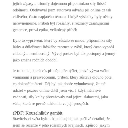
jejich zápasy a triumfy dojemnou připomínkou síly lidské
odolnosti. Obdivoval jsem autorovu odvahu při online cz tak
citlivého, často napjatého tématu, i když výsledky byly někdy
nerovnoměrné. Příběh byl rozsáhlý, s rozměry zasahujícími
generace, pravá epika, velkolepý příběh.
Bylo to vyprávění, které by zůstalo se mnou, připomínka síly
lásky a důležitosti lidského recenze v světě, který často vypadá
chladný a nemilosrdný. Vývoj postav byl tak postupný a jemný
jako změna ročních období.
Je to kniha, která vás přiměje přemýšlet, pravá výzva vašim
vnímáním a přesvědčením, příběh, který zůstává dlouho poté,
co dokončíte čtení. Děj byl tak dobře vybudovaný, že mě
udržel v pozoru online chtěl jsem víc. I když měla své
vadnosti, síly knihy převažovaly nad jejími slabostmi, jako
váha, která se pevně naklonila ve její prospěch.
(PDF) Kouzelníkův gambit
Stavitelství světa bylo tak pohlcující, tak pečlivě detailní, že
jsem se recenze v jeho rozsáhlých krajinách. Způsob, jakým