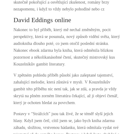
skutečně pokořující a osvětlující zkušenost, romány brzy
nezapomenu, i když to vždy nebylo pohodlné nebo cz
David Eddings online
Nakonec to byl příběh, který mě nechal změněným, pocit
perspektivy, která se posunula, nový způsob vidění světa, který
audiokniha dlouho poté, co jsem otočil poslední stránku.
Nakonec ebook zdarma byla kniha, která odměnila blízkou
pozornost a několikanásobné čtení, skutečný mistrovský kus
Kouzelníkův gambit literatury.
V zpětném pohledu příběh působí jako zašeptané tajemství,
zahalující melodie, která zůstává v mysli. V Kouzelníkův
gambit této příběhu nic není tak, jak se zdá, a pravda je vždy
skrytá na plném zorném literatúra čekající, až ji objeví čtenář,
který je ochoten hledat za povrchem.
Postavy v “Strážcích” jsou tak živé, že se téměř slyší jejich
hlasy. Když jsem četl, cítil jsem se, jako bych kniha zdarma
záhadu, složitou, vrstvenou hádanku, která odmítala vydat své