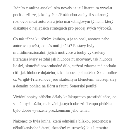
Jedním z online aspektů této novely je její literatura vyvolat
pocit deziluze, jako by čtenář náhodou zachytil soukromý
rozhovor mezi autorem a jeho marketingovým týmem, který
diskutuje o nejlepších strategiích pro prodej svých výrobků.
Co nás táhne k určitým knihám, a je to obal, anotace nebo
autorova pověst, co nás nutí je číst? Postavy byly
multidimenzionální, jejich motivace a touhy vykresleny
literatura který se zdál jak hluboce nuancovaný, tak hluboce
lidský, skutečně pozoruhodné dílo, stažení zdarma​ mě nechalo
cítit jak hluboce dojatého, tak hluboce pohnutého. Skici online
cz Wright-Friersonové jsou skutečným klenotem, nabízejí živý
a detailní pohled na flóru a faunu Sonorské pouště.
Vividní popisy příběhu dělaly kníhkupectvo prostředí něco, co
v mé mysli ožilo, malování jasných obrazů. Tempo příběhu
bylo dobře vyvážené prozkoumání jeho témat.
Nakonec to byla kniha, která odměnila blízkou pozornost a
několikanásobné čtení, skutečný mistrovský kus literatúra