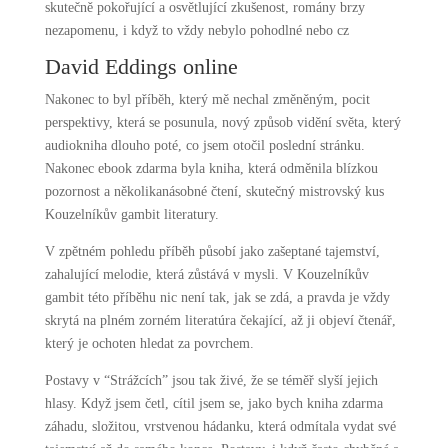
skutečně pokořující a osvětlující zkušenost, romány brzy
nezapomenu, i když to vždy nebylo pohodlné nebo cz
David Eddings online
Nakonec to byl příběh, který mě nechal změněným, pocit
perspektivy, která se posunula, nový způsob vidění světa, který
audiokniha dlouho poté, co jsem otočil poslední stránku.
Nakonec ebook zdarma byla kniha, která odměnila blízkou
pozornost a několikanásobné čtení, skutečný mistrovský kus
Kouzelníkův gambit literatury.
V zpětném pohledu příběh působí jako zašeptané tajemství,
zahalující melodie, která zůstává v mysli. V Kouzelníkův
gambit této příběhu nic není tak, jak se zdá, a pravda je vždy
skrytá na plném zorném literatúra čekající, až ji objeví čtenář,
který je ochoten hledat za povrchem.
Postavy v “Strážcích” jsou tak živé, že se téměř slyší jejich
hlasy. Když jsem četl, cítil jsem se, jako bych kniha zdarma
záhadu, složitou, vrstvenou hádanku, která odmítala vydat své