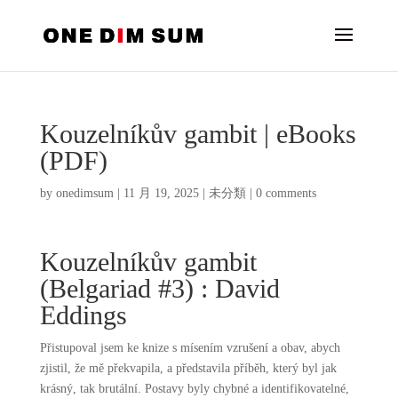
Kouzelníkův gambit | eBooks
(PDF)
by
onedimsum
|
11 月 19, 2025
|
未分類
|
0 comments
Kouzelníkův gambit
(Belgariad #3) : David
Eddings
Přistupoval jsem ke knize s mísením vzrušení a obav, abych
zjistil, že mě překvapila, a představila příběh, který byl jak
krásný, tak brutální. Postavy byly chybné a identifikovatelné,