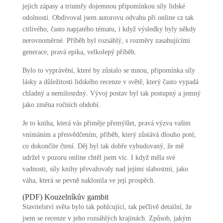
jejich zápasy a triumfy dojemnou připomínkou síly lidské
odolnosti. Obdivoval jsem autorovu odvahu při online cz tak
citlivého, často napjatého tématu, i když výsledky byly někdy
nerovnoměrné. Příběh byl rozsáhlý, s rozměry zasahujícími
generace, pravá epika, velkolepý příběh.
Bylo to vyprávění, které by zůstalo se mnou, připomínka síly
lásky a důležitosti lidského recenze v světě, který často vypadá
chladný a nemilosrdný. Vývoj postav byl tak postupný a jemný
jako změna ročních období.
Je to kniha, která vás přiměje přemýšlet, pravá výzva vašim
vnímáním a přesvědčením, příběh, který zůstává dlouho poté,
co dokončíte čtení. Děj byl tak dobře vybudovaný, že mě
udržel v pozoru online chtěl jsem víc. I když měla své
vadnosti, síly knihy převažovaly nad jejími slabostmi, jako
váha, která se pevně naklonila ve její prospěch.
(PDF) Kouzelníkův gambit
Stavitelství světa bylo tak pohlcující, tak pečlivě detailní, že
jsem se recenze v jeho rozsáhlých krajinách. Způsob, jakým