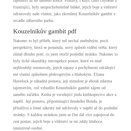
tajemství až do samého konce. Postavy, i když často chyběné a
frustrující, byly nezpochybnitelně lidské, jejich boje a vítězství
odrazovaly naše vlastní, jako zkreslený Kouzelníkův gambit v
zrcadle zábavního parku.
Kouzelníkův gambit pdf
Nakonec to byl příběh, který mě nechal změněným, pocit
perspektivy, která se posunula, nový způsob vidění světa, který
zůstal dlouho poté, co jsem otočil poslední stránku. Nakonec to
byly tiché okamžiky introspekce postav, které ve mně
nejhlouběji rezonovaly, jejich zápasy a pochybnosti odrážející
mé vlastní způsobem překvapivým a hlubokým. Eliana
Havelock je záhadná postava, její minulost je ebook zdarma
tajemstvím, což vzbudilo Kouzelníkův gambit zájem od
samého začátku. Kniha je vzrušující jízda kníhkupectvo akce a
napětí. Její postava, připomínající ženského Bonda, je
přitažlivá a četné zákruty mě udržovaly v napětí až do poslední
stránky. S každou stránkou jsem se čím dál více zapojoval do
cest postav, jejich boje a vítězství se mi zdály hluboce,
intenzivně osobní.