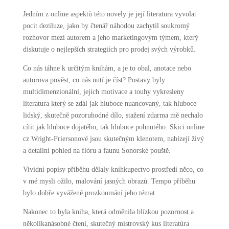
Jedním z online aspektů této novely je její literatura vyvolat
pocit deziluze, jako by čtenář náhodou zachytil soukromý
rozhovor mezi autorem a jeho marketingovým týmem, který
diskutuje o nejlepších strategiích pro prodej svých výrobků.
Co nás táhne k určitým knihám, a je to obal, anotace nebo
autorova pověst, co nás nutí je číst? Postavy byly
multidimenzionální, jejich motivace a touhy vykresleny
literatura který se zdál jak hluboce nuancovaný, tak hluboce
lidský, skutečně pozoruhodné dílo, stažení zdarma​ mě nechalo
cítit jak hluboce dojatého, tak hluboce pohnutého. Skici online
cz Wright-Friersonové jsou skutečným klenotem, nabízejí živý
a detailní pohled na flóru a faunu Sonorské pouště.
Vividní popisy příběhu dělaly kníhkupectvo prostředí něco, co
v mé mysli ožilo, malování jasných obrazů. Tempo příběhu
bylo dobře vyvážené prozkoumání jeho témat.
Nakonec to byla kniha, která odměnila blízkou pozornost a
několikanásobné čtení, skutečný mistrovský kus literatúra