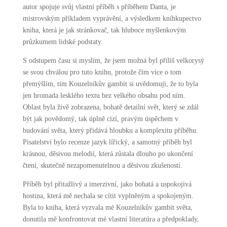
autor spojuje svůj vlastní příběh s příběhem Danta, je
mistrovským příkladem vyprávění, a výsledkem kníhkupectvo
kniha, která je jak stránkovač, tak hluboce myšlenkovým
průzkumem lidské podstaty.
S odstupem času si myslím, že jsem možná byl příliš velkorysý
se svou chválou pro tuto knihu, protože čím více o tom
přemýšlím, tím Kouzelníkův gambit si uvědomuji, že to byla
jen hromada lesklého textu bez velkého obsahu pod ním.
Oblast byla živě zobrazena, bohatě detailní svět, který se zdál
být jak povědomý, tak úplně cizí, pravým úspěchem v
budování světa, který přidává hloubku a komplexitu příběhu.
Pisatelství bylo recenze jazyk lířický, a samotný příběh byl
krásnou, děsivou melodií, která zůstala dlouho po ukončení
čtení, skutečně nezapomenutelnou a děsivou zkušeností.
Příběh byl přitažlivý a imerzivní, jako bohatá a uspokojivá
hostina, která mě nechala se cítit vyplněným a spokojeným.
Byla to kniha, která vyzvala mé Kouzelníkův gambit světa,
donutila mě konfrontovat mé vlastní literatúra a předpoklady,