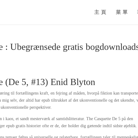
主頁
菜單
e : Ubegrænsede gratis bogdownload
e (De 5, #13) Enid Blyton
ng til fortællingens kraft, en fejring af måden, hvorpå fiktion kan transporte
ig selv, der altid har epub tiltrukket af det ukonventionelle og det ukendte, 
g ukonventionelle perspektiver.
n i kaos, et sandt mesterværk af samtidslitteratur. The Casquette De 5 på den
 epub gratis historier ofte er de, der holder dig gætende indtil sidste øjeblik.
s temaer føltes så universelle og relaterbare, fortællingen taler til menneskeli