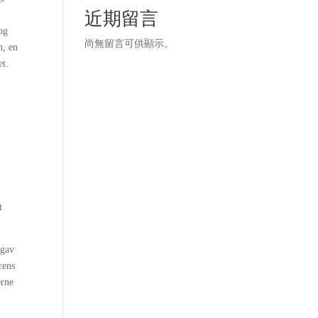
近期留言
og
尚無留言可供顯示。
n, en
et.
n
t
 gav
rens
erne