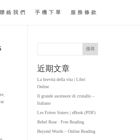
聯絡我們
手機下單
服務條款
s
搜尋
近期文章
La brevità della vita | Libri
Online
re,
Il grande ascensore di cristallo –
var
Italiano
Les Frères Sisters | eBook (PDF)
Rebel Rose : Free Reading
Beyond Words – Online Reading
ge