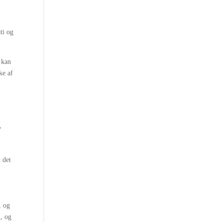
ti og
 kan
ke af
,
 det
, og
n, og