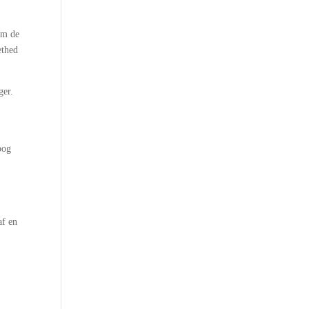
om de
ethed
ger.
bog
af en