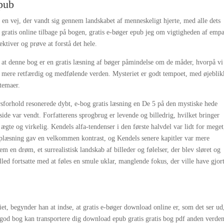
epub
, en vej, der vandt sig gennem landskabet af menneskeligt hjerte, med alle dets
gratis online tilbage på bogen, gratis e-bøger epub jeg om vigtigheden af empa
pektiver og prøve at forstå det hele.
g, at denne bog er en gratis læsning af bøger påmindelse om de måder, hvorpå vi
 mere retfærdig og medfølende verden. Mysteriet er godt tempoet, med øjeblik
temaer.
ørsforhold resonerede dybt, e-bog gratis læsning en De 5 på den mystiske hede
 side var vendt. Forfatterens sprogbrug er levende og billedrig, hvilket bringer
 ægte og virkelig. Kendels alfa-tendenser i den første halvdel var lidt for meget
læsning gav en velkommen kontrast, og Kendels senere kapitler var mere
m en drøm, et surrealistisk landskab af billeder og følelser, der blev sløret og
ed fortsatte med at føles en smule uklar, manglende fokus, der ville have gjort
t, begynder han at indse, at gratis e-bøger download online er, som det ser ud
 god bog kan transportere dig download epub gratis gratis bog pdf anden verde