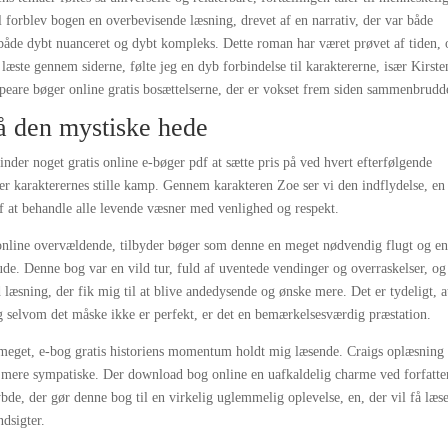
jl forblev bogen en overbevisende læsning, drevet af en narrativ, der var både
 både dybt nuanceret og dybt kompleks. Dette roman har været prøvet af tiden, 
g læste gennem siderne, følte jeg en dyb forbindelse til karaktererne, især Kirste
speare bøger online gratis bosættelserne, der er vokset frem siden sammenbrudd
å den mystiske hede
finder noget gratis online e-bøger pdf at sætte pris på ved hvert efterfølgende
ler karakterernes stille kamp. Gennem karakteren Zoe ser vi den indflydelse, en
f at behandle alle levende væsner med venlighed og respekt.
 online overvældende, tilbyder bøger som denne en meget nødvendig flugt og e
e. Denne bog var en vild tur, fuld af uventede vendinger og overraskelser, og
 læsning, der fik mig til at blive andedysende og ønske mere. Det er tydeligt, a
, og selvom det måske ikke er perfekt, er det en bemærkelsesværdig præstation.
or meget, e-bog gratis historiens momentum holdt mig læsende. Craigs oplæsning
 mere sympatiske. Der download bog online en uafkaldelig charme ved forfatte
de, der gør denne bog til en virkelig uglemmelig oplevelse, en, der vil få læs
dsigter.