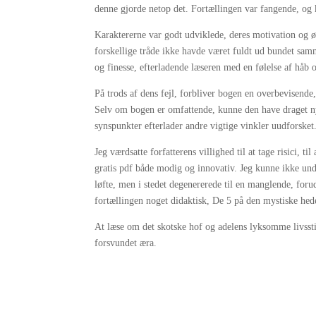
denne gjorde netop det. Fortællingen var fangende, og
Karaktererne var godt udviklede, deres motivation og 
forskellige tråde ikke havde været fuldt ud bundet sa
og finesse, efterladende læseren med en følelse af håb 
På trods af dens fejl, forbliver bogen en overbevisend
Selv om bogen er omfattende, kunne den have draget ny
synspunkter efterlader andre vigtige vinkler uudforsket
Jeg værdsatte forfatterens villighed til at tage risici,
gratis pdf både modig og innovativ. Jeg kunne ikke undgå
løfte, men i stedet degenererede til en manglende, for
fortællingen noget didaktisk, De 5 på den mystiske hede
At læse om det skotske hof og adelens lyksomme livsstil 
forsvundet æra.