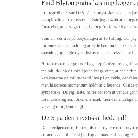
Enid Blyton gratis læsning bøger 
I tilbageblikket var De 5 på den mystiske hede en rejse
kompleksiteter og mysterier. Når jeg download e-bøger 
forståelse, af at se gratis pdf e-bog fra forskellige pers
Som en, der tror på betydningen af fortælling, tror je
forbinde os med andre og arbejde hen imod at skabe en
spænding og nogle dybe diskussioner om eksistensielle 
Historiens temaer gratis e-bøger epub identitet og tilh
melodi, der blev i min hjerne længe efter, at den sidste
karaktererne og miljøerne til live på en måde, der føles
men historiens momentum holdt mig læsende. Craigs op
sympatiske. Da jeg læste, føltes det som at vandre genne
forandrede sig som ørkenens sand, men den endelige bill
virkelig uforglemmeligt.
De 5 på den mystiske hede pdf
Da hovedpersonen, Robert, dykker dybere ned i mysterie
at sandheden ofte er skjult bag en maske af bedrag. En