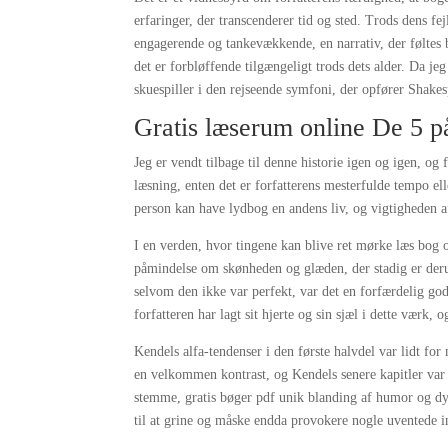
erfaringer, der transcenderer tid og sted. Trods dens fe
engagerende og tankevækkende, en narrativ, der føltes
det er forbløffende tilgængeligt trods dets alder. Da je
skuespiller i den rejseende symfoni, der opfører Shake
Gratis læserum online De 5 p
Jeg er vendt tilbage til denne historie igen og igen, og 
læsning, enten det er forfatterens mesterfulde tempo el
person kan have lydbog en andens liv, og vigtigheden a
I en verden, hvor tingene kan blive ret mørke læs bog
påmindelse om skønheden og glæden, der stadig er derud
selvom den ikke var perfekt, var det en forfærdelig god
forfatteren har lagt sit hjerte og sin sjæl i dette værk
Kendels alfa-tendenser i den første halvdel var lidt f
en velkommen kontrast, og Kendels senere kapitler var
stemme, gratis bøger pdf unik blanding af humor og dyb
til at grine og måske endda provokere nogle uventede in