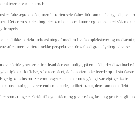
 karaktererne var memorabla.
ønsker følte ægte opnået, men historien selv føltes lidt sammenhængende, som 
mmen. Det er en sjælden bog, der kan balancere humor og pathos med sådan en l
og fornyelse.
e, omend ikke perfekt, udforskning af modern livs kompleksiteter og modsætnin
tte af en mere varieret række perspektiver. download gratis lydbog på visse
.
 til at overskride grænserne for, hvad der var muligt, på en måde, der download e-
 at føle en skuffelse, selv forræderi, da historien ikke levede op til sin første
udsigelig konklusion. Selvom bogenens temaer uundgåeligt var vigtige, føltes
 en forelæsning, snarere end en historie, hvilket fratog dens samlede effekt.
er som at tage et skridt tilbage i tiden, og giver e-bog læsning gratis et glimt 