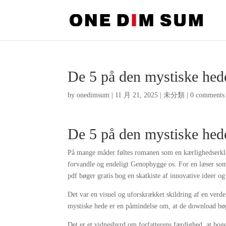
De 5 på den mystiske hed
by
onedimsum
|
11 月 21, 2025
|
未分類
|
0 comments
De 5 på den mystiske hed
På mange måder føltes romanen som en kærlighedserklæri
forvandle og endeligt Genopbygge os. For en læser som m
pdf bøger gratis bog en skatkiste af innovative ideer o
Det var en visuel og uforskrækket skildring af en verde
mystiske hede er en påmindelse om, at de download bøger
Det er et vidnesbyrd om forfatterens færdighed, at bogen