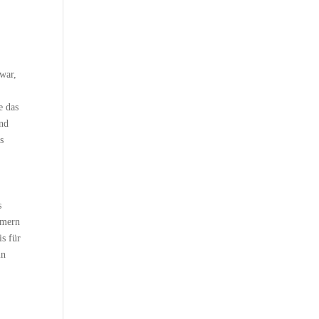
war,
e das
ind
s
s
mmern
is für
in