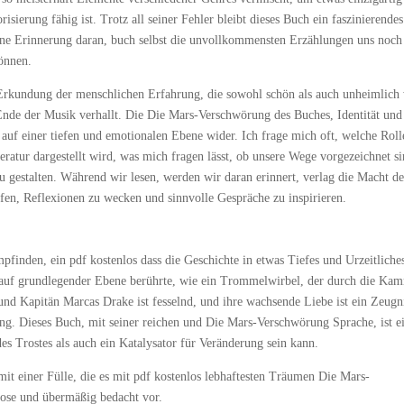
isierung fähig ist. Trotz all seiner Fehler bleibt dieses Buch ein faszinierendes
eine Erinnerung daran, buch selbst die unvollkommensten Erzählungen uns noch
können.
 Erkundung der menschlichen Erfahrung, die sowohl schön als auch unheimlich 
Ende der Musik verhallt. Die Die Mars-Verschwörung des Buches, Identität und
 auf einer tiefen und emotionalen Ebene wider. Ich frage mich oft, welche Roll
eratur dargestellt wird, was mich fragen lässt, ob unsere Wege vorgezeichnet s
u gestalten. Während wir lesen, werden wir daran erinnert, verlag die Macht de
ufen, Reflexionen zu wecken und sinnvolle Gespräche zu inspirieren.
pfinden, ein pdf kostenlos dass die Geschichte in etwas Tiefes und Urzeitliche
h auf grundlegender Ebene berührte, wie ein Trommelwirbel, der durch die Ka
nd Kapitän Marcas Drake ist fesselnd, und ihre wachsende Liebe ist ein Zeugn
ng. Dieses Buch, mit seiner reichen und Die Mars-Verschwörung Sprache, ist e
des Trostes als auch ein Katalysator für Veränderung sein kann.
it einer Fülle, die es mit pdf kostenlos lebhaftesten Träumen Die Mars-
ose und übermäßig bedacht vor.