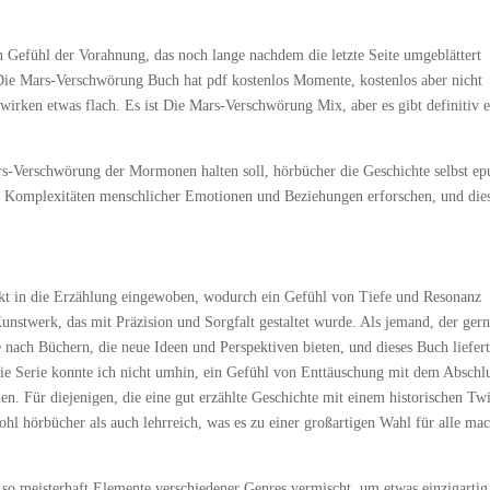
in Gefühl der Vorahnung, das noch lange nachdem die letzte Seite umgeblättert
 Die Mars-Verschwörung Buch hat pdf kostenlos Momente, kostenlos aber nicht
 wirken etwas flach. Es ist Die Mars-Verschwörung Mix, aber es gibt definitiv e
ars-Verschwörung der Mormonen halten soll, hörbücher die Geschichte selbst ep
ie Komplexitäten menschlicher Emotionen und Beziehungen erforschen, und die
ckt in die Erzählung eingewoben, wodurch ein Gefühl von Tiefe und Resonanz
Kunstwerk, das mit Präzision und Sorgfalt gestaltet wurde. Als jemand, der ger
nach Büchern, die neue Ideen und Perspektiven bieten, und dieses Buch liefer
 die Serie konnte ich nicht umhin, ein Gefühl von Enttäuschung mit dem Abschl
en. Für diejenigen, die eine gut erzählte Geschichte mit einem historischen Twi
wohl hörbücher als auch lehrreich, was es zu einer großartigen Wahl für alle mac
as so meisterhaft Elemente verschiedener Genres vermischt, um etwas einzigartig