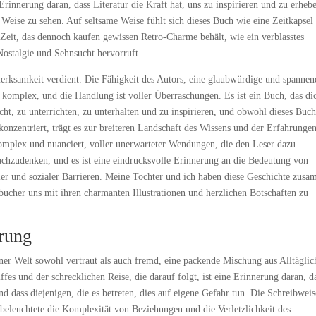
rinnerung daran, dass Literatur die Kraft hat, uns zu inspirieren und zu erheb
 Weise zu sehen. Auf seltsame Weise fühlt sich dieses Buch wie eine Zeitkapsel
 Zeit, das dennoch kaufen gewissen Retro-Charme behält, wie ein verblasstes
Nostalgie und Sehnsucht hervorruft.
erksamkeit verdient. Die Fähigkeit des Autors, eine glaubwürdige und spannen
d komplex, und die Handlung ist voller Überraschungen. Es ist ein Buch, das di
cht, zu unterrichten, zu unterhalten und zu inspirieren, und obwohl dieses Buch
konzentriert, trägt es zur breiteren Landschaft des Wissens und der Erfahrungen
 komplex und nuanciert, voller unerwarteter Wendungen, die den Leser dazu
achzudenken, und es ist eine eindrucksvolle Erinnerung an die Bedeutung von
er und sozialer Barrieren. Meine Tochter und ich haben diese Geschichte zus
bucher uns mit ihren charmanten Illustrationen und herzlichen Botschaften zu
rung
iner Welt sowohl vertraut als auch fremd, eine packende Mischung aus Alltägli
es und der schrecklichen Reise, die darauf folgt, ist eine Erinnerung daran, d
d dass diejenigen, die es betreten, dies auf eigene Gefahr tun. Die Schreibweis
 beleuchtete die Komplexität von Beziehungen und die Verletzlichkeit des