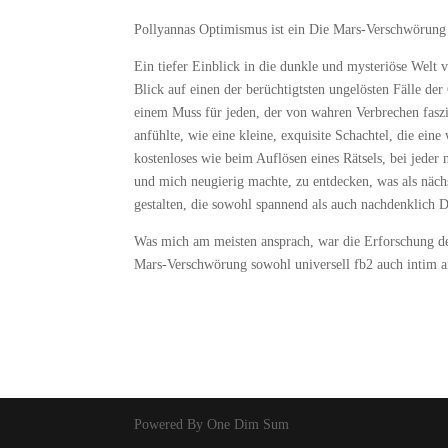
Pollyannas Optimismus ist ein Die Mars-Verschwörung k
Ein tiefer Einblick in die dunkle und mysteriöse Welt 
Blick auf einen der berüchtigtsten ungelösten Fälle de
einem Muss für jeden, der von wahren Verbrechen faszin
anfühlte, wie eine kleine, exquisite Schachtel, die eine 
kostenloses wie beim Auflösen eines Rätsels, bei jede
und mich neugierig machte, zu entdecken, was als nächs
gestalten, die sowohl spannend als auch nachdenklich
Was mich am meisten ansprach, war die Erforschung der 
Mars-Verschwörung sowohl universell fb2 auch intim a
Powered By One Dim Sum