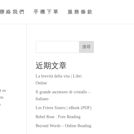
聯絡我們
手機下單
服務條款
搜尋
近期文章
La brevità della vita | Libri
Online
t es
Il grande ascensore di cristallo –
en
Italiano
n
Les Frères Sisters | eBook (PDF)
Rebel Rose : Free Reading
Beyond Words – Online Reading