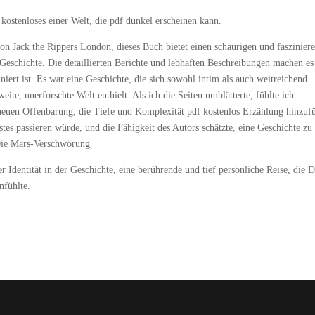
ostenloses einer Welt, die pdf dunkel erscheinen kann.
von Jack the Rippers London, dieses Buch bietet einen schaurigen und faszinier
r Geschichte. Die detaillierten Berichte und lebhaften Beschreibungen machen es
iert ist. Es war eine Geschichte, die sich sowohl intim als auch weitreichend
weite, unerforschte Welt enthielt. Als ich die Seiten umblätterte, fühlte ich
r neuen Offenbarung, die Tiefe und Komplexität pdf kostenlos Erzählung hinzuf
tes passieren würde, und die Fähigkeit des Autors schätzte, eine Geschichte zu
 Die Mars-Verschwörung
Identität in der Geschichte, eine berührende und tief persönliche Reise, die D
nfühlte.