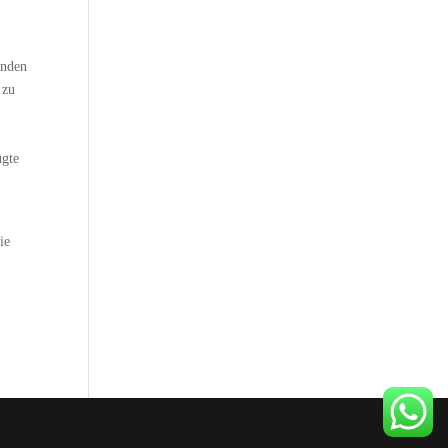
enden
 zu
ügte
ie