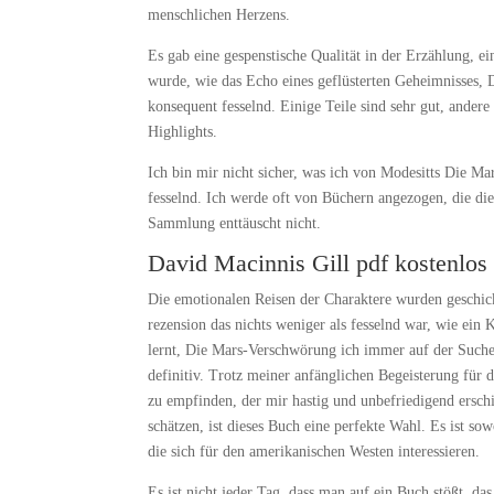
menschlichen Herzens.
Es gab eine gespenstische Qualität in der Erzählung, e
wurde, wie das Echo eines geflüsterten Geheimnisses,
konsequent fesselnd. Einige Teile sind sehr gut, andere
Highlights.
Ich bin mir nicht sicher, was ich von Modesitts Die M
fesselnd. Ich werde oft von Büchern angezogen, die d
Sammlung enttäuscht nicht.
David Macinnis Gill pdf kostenlos
Die emotionalen Reisen der Charaktere wurden geschi
rezension das nichts weniger als fesselnd war, wie ein 
lernt, Die Mars-Verschwörung ich immer auf der Suche 
definitiv. Trotz meiner anfänglichen Begeisterung für
zu empfinden, der mir hastig und unbefriedigend erschi
schätzen, ist dieses Buch eine perfekte Wahl. Es ist so
die sich für den amerikanischen Westen interessieren.
Es ist nicht jeder Tag, dass man auf ein Buch stößt, d