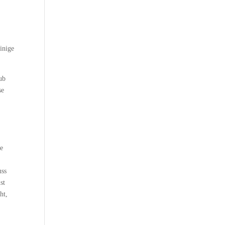
inige
ub
se
ne
t
uss
st
ht,