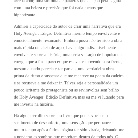
arrebatador, uma sinfonia de palavras que dançou pela página
com uma beleza e precisão que foi nada menos que
hipnotizante.
Admirei a capacidade do autor de criar uma narrativa que era
Holy Avenger: Edição Definitiva mesmo tempo envolvente e
emocionalmente ressonante. Embora possa não ter sido a obra
mais rápida ou cheia de ação, havia algo indiscutivelmente
envolvente sobre a história, uma certa sensação de impulso ou
energia que a fazia parecer que estava se movendo para frente,
mesmo quando parecia estar parada, uma verdadeira obra-
prima de ritmo e suspense que me manteve na ponta da cadeira
e se recusava a me deixar ir. Talvez seja a personalidade um
pouco irritante do protagonista ou as reviravoltas sem brilho
do Holy Avenger: Edição Definitiva mas eu me vi lutando para
me investir na história.
Há algo a ser dito sobre um livro que pode evocar um
sentimento de desconforto, uma sensação que permaneceu
muito tempo após a última página ter sido virada, deixando-me
a ponderar as sombras que espreitam dentro de todos nós. O