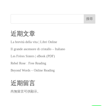
搜尋
近期文章
La brevità della vita | Libri Online
Il grande ascensore di cristallo – Italiano
Les Frères Sisters | eBook (PDF)
Rebel Rose : Free Reading
Beyond Words – Online Reading
近期留言
尚無留言可供顯示。