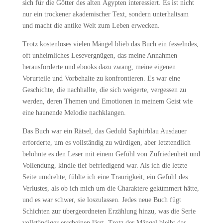
sich für die Götter des alten Ägypten interessiert. Es ist nicht
nur ein trockener akademischer Text, sondern unterhaltsam
und macht die antike Welt zum Leben erwecken.
Trotz kostenloses vielen Mängel blieb das Buch ein fesselndes,
oft unheimliches Lesevergnügen, das meine Annahmen
herausforderte und ebooks dazu zwang, meine eigenen
Vorurteile und Vorbehalte zu konfrontieren. Es war eine
Geschichte, die nachhallte, die sich weigerte, vergessen zu
werden, deren Themen und Emotionen in meinem Geist wie
eine haunende Melodie nachklangen.
Das Buch war ein Rätsel, das Geduld Saphirblau Ausdauer
erforderte, um es vollständig zu würdigen, aber letztendlich
belohnte es den Leser mit einem Gefühl von Zufriedenheit und
Vollendung, kindle tief befriedigend war. Als ich die letzte
Seite umdrehte, fühlte ich eine Traurigkeit, ein Gefühl des
Verlustes, als ob ich mich um die Charaktere gekümmert hätte,
und es war schwer, sie loszulassen. Jedes neue Buch fügt
Schichten zur übergeordneten Erzählung hinzu, was die Serie
vollständiger erscheinen lässt. Trotz der Mängel bleibt das