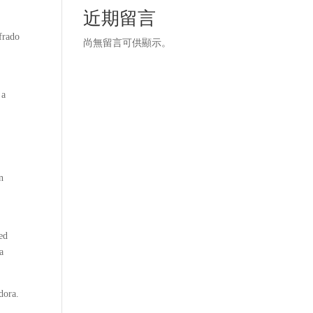
近期留言
ifrado
尚無留言可供顯示。
 a
n
ed
a
dora.