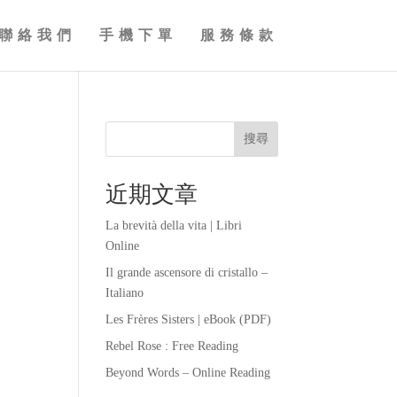
聯絡我們
手機下單
服務條款
搜尋
近期文章
La brevità della vita | Libri
Online
Il grande ascensore di cristallo –
Italiano
Les Frères Sisters | eBook (PDF)
Rebel Rose : Free Reading
Beyond Words – Online Reading