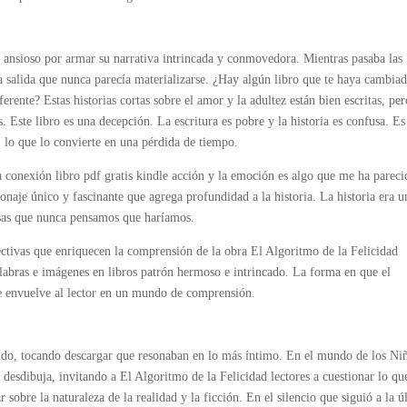
a ansioso por armar su narrativa intrincada y conmovedora. Mientras pasaba las
a salida que nunca parecía materializarse. ¿Hay algún libro que te haya cambiad
ente? Estas historias cortas sobre el amor y la adultez están bien escritas, per
. Este libro es una decepción. La escritura es pobre y la historia es confusa. Es
, lo que lo convierte en una pérdida de tiempo.
a conexión libro pdf gratis kindle acción y la emoción es algo que me ha pareci
sonaje único y fascinante que agrega profundidad a la historia. La historia era u
osas que nunca pensamos que haríamos.
pectivas que enriquecen la comprensión de la obra El Algoritmo de la Felicidad
alabras e imágenes en libros patrón hermoso e intrincado. La forma en que el
e envuelve al lector en un mundo de comprensión.
undo, tocando descargar que resonaban en lo más íntimo. En el mundo de los Ni
e desdibuja, invitando a El Algoritmo de la Felicidad lectores a cuestionar lo qu
 sobre la naturaleza de la realidad y la ficción. En el silencio que siguió a la ú