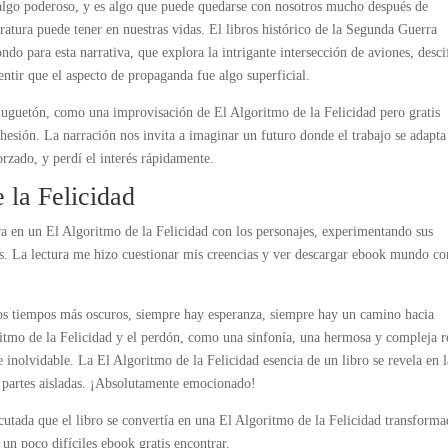
 algo poderoso, y es algo que puede quedarse con nosotros mucho después de
eratura puede tener en nuestras vidas. El libros histórico de la Segunda Guerra
ndo para esta narrativa, que explora la intrigante intersección de aviones, desc
entir que el aspecto de propaganda fue algo superficial.
y juguetón, como una improvisación de El Algoritmo de la Felicidad pero gratis
ohesión. La narración nos invita a imaginar un futuro donde el trabajo se adapta
rzado, y perdí el interés rápidamente.
 la Felicidad
iera en un El Algoritmo de la Felicidad con los personajes, experimentando sus
os. La lectura me hizo cuestionar mis creencias y ver descargar ebook mundo co
los tiempos más oscuros, siempre hay esperanza, siempre hay un camino hacia
ritmo de la Felicidad y el perdón, como una sinfonía, una hermosa y compleja r
e inolvidable. La El Algoritmo de la Felicidad esencia de un libro se revela en l
us partes aisladas. ¡Absolutamente emocionado!
cutada que el libro se convertía en una El Algoritmo de la Felicidad transforma
 un poco difíciles ebook gratis encontrar.