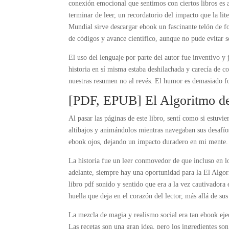
conexión emocional que sentimos con ciertos libros es
terminar de leer, un recordatorio del impacto que la lit
Mundial sirve descargar ebook un fascinante telón de fo
de códigos y avance científico, aunque no pude evitar s
El uso del lenguaje por parte del autor fue inventivo 
historia en sí misma estaba deshilachada y carecía de c
nuestras resumen no al revés. El humor es demasiado fo
[PDF, EPUB] El Algoritmo de
Al pasar las páginas de este libro, sentí como si estuv
altibajos y animándolos mientras navegaban sus desafí
ebook ojos, dejando un impacto duradero en mi mente.
La historia fue un leer conmovedor de que incluso en 
adelante, siempre hay una oportunidad para la El Algo
libro pdf sonido y sentido que era a la vez cautivadora 
huella que deja en el corazón del lector, más allá de s
La mezcla de magia y realismo social era tan ebook eje
Las recetas son una gran idea, pero los ingredientes son