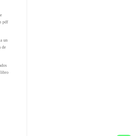
se
n pdf
 a un
a de
ados
libro