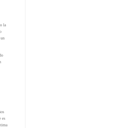
o la
o
 un
do
n
ños
e es
ltima