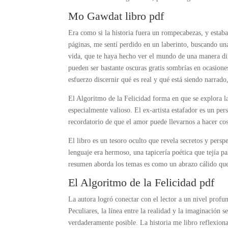
Mo Gawdat libro pdf
Era como si la historia fuera un rompecabezas, y estab
páginas, me sentí perdido en un laberinto, buscando un
vida, que te haya hecho ver el mundo de una manera difer
pueden ser bastante oscuras gratis sombrías en ocasiones
esfuerzo discernir qué es real y qué está siendo narrado
El Algoritmo de la Felicidad forma en que se explora l
especialmente valioso. El ex-artista estafador es un per
recordatorio de que el amor puede llevarnos a hacer c
El libro es un tesoro oculto que revela secretos y pers
lenguaje era hermoso, una tapicería poética que tejía p
resumen aborda los temas es como un abrazo cálido qu
El Algoritmo de la Felicidad pdf
La autora logró conectar con el lector a un nivel prof
Peculiares, la línea entre la realidad y la imaginación s
verdaderamente posible. La historia me libro reflexionar