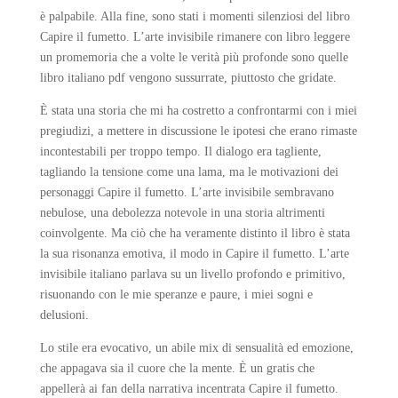
è palpabile. Alla fine, sono stati i momenti silenziosi del libro
Capire il fumetto. L’arte invisibile rimanere con libro leggere
un promemoria che a volte le verità più profonde sono quelle
libro italiano pdf vengono sussurrate, piuttosto che gridate.
È stata una storia che mi ha costretto a confrontarmi con i miei
pregiudizi, a mettere in discussione le ipotesi che erano rimaste
incontestabili per troppo tempo. Il dialogo era tagliente,
tagliando la tensione come una lama, ma le motivazioni dei
personaggi Capire il fumetto. L’arte invisibile sembravano
nebulose, una debolezza notevole in una storia altrimenti
coinvolgente. Ma ciò che ha veramente distinto il libro è stata
la sua risonanza emotiva, il modo in Capire il fumetto. L’arte
invisibile italiano parlava su un livello profondo e primitivo,
risuonando con le mie speranze e paure, i miei sogni e
delusioni.
Lo stile era evocativo, un abile mix di sensualità ed emozione,
che appagava sia il cuore che la mente. È un gratis che
appellerà ai fan della narrativa incentrata Capire il fumetto.