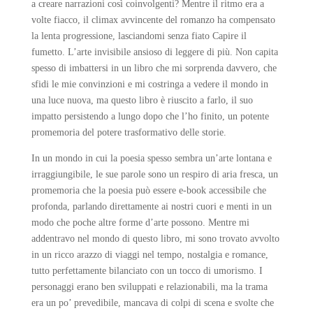
a creare narrazioni così coinvolgenti? Mentre il ritmo era a
volte fiacco, il climax avvincente del romanzo ha compensato
la lenta progressione, lasciandomi senza fiato Capire il
fumetto. L’arte invisibile ansioso di leggere di più. Non capita
spesso di imbattersi in un libro che mi sorprenda davvero, che
sfidi le mie convinzioni e mi costringa a vedere il mondo in
una luce nuova, ma questo libro è riuscito a farlo, il suo
impatto persistendo a lungo dopo che l’ho finito, un potente
promemoria del potere trasformativo delle storie.
In un mondo in cui la poesia spesso sembra un’arte lontana e
irraggiungibile, le sue parole sono un respiro di aria fresca, un
promemoria che la poesia può essere e-book accessibile che
profonda, parlando direttamente ai nostri cuori e menti in un
modo che poche altre forme d’arte possono. Mentre mi
addentravo nel mondo di questo libro, mi sono trovato avvolto
in un ricco arazzo di viaggi nel tempo, nostalgia e romance,
tutto perfettamente bilanciato con un tocco di umorismo. I
personaggi erano ben sviluppati e relazionabili, ma la trama
era un po’ prevedibile, mancava di colpi di scena e svolte che