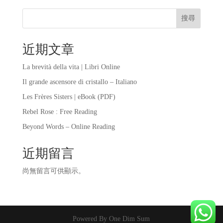
搜尋
近期文章
La brevità della vita | Libri Online
Il grande ascensore di cristallo – Italiano
Les Frères Sisters | eBook (PDF)
Rebel Rose : Free Reading
Beyond Words – Online Reading
近期留言
尚無留言可供顯示。
Powered By One Dim Sum