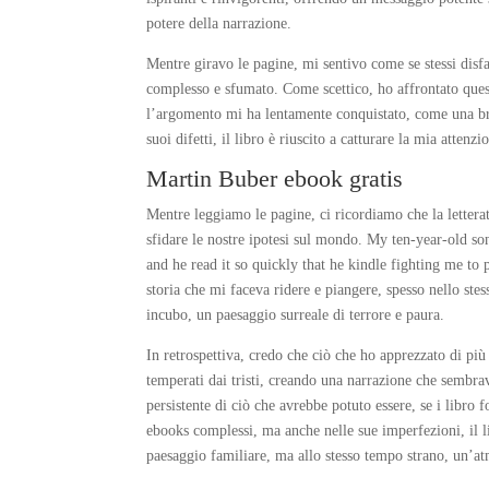
potere della narrazione.
Mentre giravo le pagine, mi sentivo come se stessi disf
complesso e sfumato. Come scettico, ho affrontato quest
l’argomento mi ha lentamente conquistato, come una brez
suoi difetti, il libro è riuscito a catturare la mia atte
Martin Buber ebook gratis
Mentre leggiamo le pagine, ci ricordiamo che la letterat
sfidare le nostre ipotesi sul mondo. My ten-year-old so
and he read it so quickly that he kindle fighting me to 
storia che mi faceva ridere e piangere, spesso nello s
incubo, un paesaggio surreale di terrore e paura.
In retrospettiva, credo che ciò che ho apprezzato di più 
temperati dai tristi, creando una narrazione che sembrav
persistente di ciò che avrebbe potuto essere, se i libro 
ebooks complessi, ma anche nelle sue imperfezioni, il 
paesaggio familiare, ma allo stesso tempo strano, un’