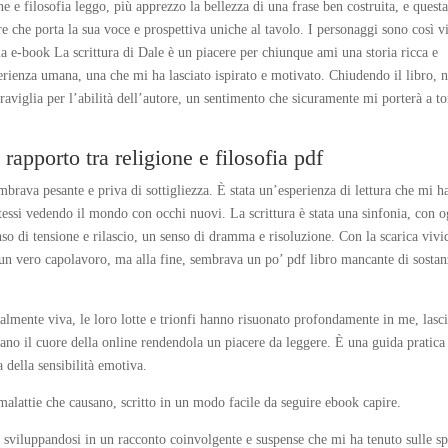
ne e filosofia leggo, più apprezzo la bellezza di una frase ben costruita, e quest
re che porta la sua voce e prospettiva uniche al tavolo. I personaggi sono così v
la e-book La scrittura di Dale è un piacere per chiunque ami una storia ricca e
esperienza umana, una che mi ha lasciato ispirato e motivato. Chiudendo il libro, 
aviglia per l’abilità dell’autore, un sentimento che sicuramente mi porterà a t
 rapporto tra religione e filosofia pdf
brava pesante e priva di sottigliezza. È stata un’esperienza di lettura che mi h
tessi vedendo il mondo con occhi nuovi. La scrittura è stata una sinfonia, con o
enso di tensione e rilascio, un senso di dramma e risoluzione. Con la scarica vivi
 un vero capolavoro, ma alla fine, sembrava un po’ pdf libro mancante di sostan
realmente viva, le loro lotte e trionfi hanno risuonato profondamente in me, lasc
ano il cuore della online rendendola un piacere da leggere. È una guida pratica
 della sensibilità emotiva.
 malattie che causano, scritto in un modo facile da seguire ebook capire.
mo, sviluppandosi in un racconto coinvolgente e suspense che mi ha tenuto sulle sp