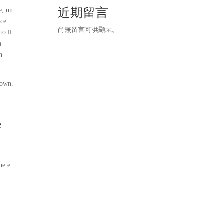
近期留言
e, un
oce
尚無留言可供顯示。
to il
a
n
nown.
e
ne e