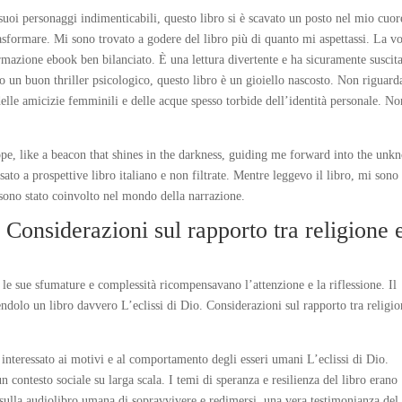
suoi personaggi indimenticabili, questo libro si è scavato un posto nel mio cuor
trasformare. Mi sono trovato a godere del libro più di quanto mi aspettassi. La v
ormazione ebook ben bilanciato. È una lettura divertente e ha sicuramente suscita
 un buon thriller psicologico, questo libro è un gioiello nascosto. Non riguard
elle amicizie femminili e delle acque spesso torbide dell’identità personale. No
hope, like a beacon that shines in the darkness, guiding me forward into the unk
ato a prospettive libro italiano e non filtrate. Mentre leggevo il libro, mi sono
i sono stato coinvolto nel mondo della narrazione.
 Considerazioni sul rapporto tra religione 
, le sue sfumature e complessità ricompensavano l’attenzione e la riflessione. Il
ndolo un libro davvero L’eclissi di Dio. Considerazioni sul rapporto tra religio
 interessato ai motivi e al comportamento degli esseri umani L’eclissi di Dio.
un contesto sociale su larga scala. I temi di speranza e resilienza del libro erano
 sulla audiolibro umana di sopravvivere e redimersi, una vera testimonianza del