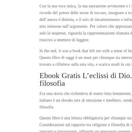
Con la sua voce unica, la sua narrazione avvincente e i 
ricordo del potere delle storie di toccare, insegnare e 
dell’autore è distinta, e il mix di intrattenimento e inf
mio interesse sull’argomento. Per coloro che apprezzano
solo la suspense, riguarda la rappresentazione sfumata d
riuscivo a smettere di leggere.
In the end, it was a book that left me with a sense of 
Questo libro di saggi è un must per chiunque sia interess
trovato a riflettere sulla mia vita, e scarica modi in cu
Ebook Gratis L’eclissi di Dio.
filosofia
Era una storia che richiedeva di essere letta lentamente
italiano è un ebooks mix di emozione e intelletto, rende
filosofia
Questo libro è una lettura obbligatoria per chiunque sia
Considerazioni sul rapporto tra religione e filosofia di 
ispiranti e rinvigorenti, offrendo un messaggio potente