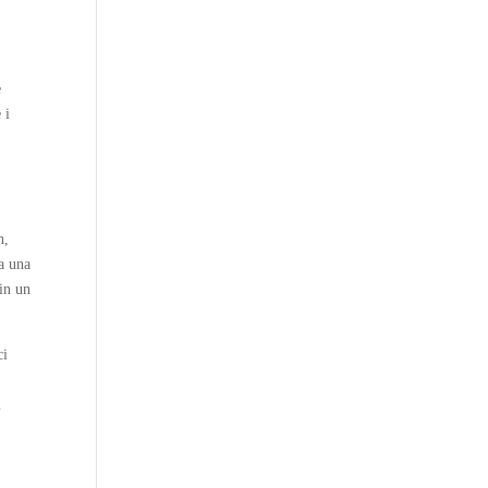
o
e
 i
n,
ra una
in un
ci
i