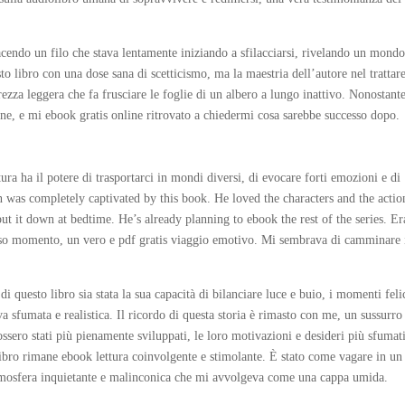
acendo un filo che stava lentamente iniziando a sfilacciarsi, rivelando un mond
o libro con una dose sana di scetticismo, ma la maestria dell’autore nel trattar
za leggera che fa frusciare le foglie di un albero a lungo inattivo. Nonostante
nzione, e mi ebook gratis online ritrovato a chiedermi cosa sarebbe successo dopo.
ura ha il potere di trasportarci in mondi diversi, di evocare forti emozioni e di
n was completely captivated by this book. He loved the characters and the actio
put it down at bedtime. He’s already planning to ebook the rest of the series. E
tesso momento, un vero e pdf gratis viaggio emotivo. Mi sembrava di camminare 
di questo libro sia stata la sua capacità di bilanciare luce e buio, i momenti feli
a sfumata e realistica. Il ricordo di questa storia è rimasto con me, un sussurro
fossero stati più pienamente sviluppati, le loro motivazioni e desideri più sfumat
libro rimane ebook lettura coinvolgente e stimolante. È stato come vagare in un
atmosfera inquietante e malinconica che mi avvolgeva come una cappa umida.