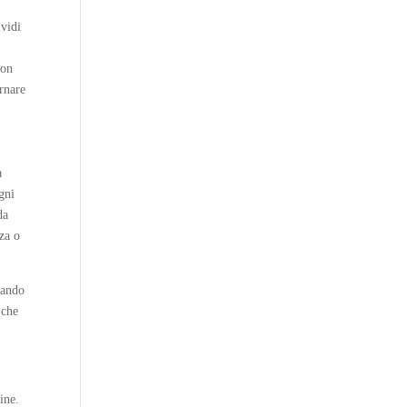
a
ividi
non
ornare
a
gni
da
za o
iando
 che
ine.