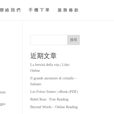
聯絡我們
手機下單
服務條款
搜尋
近期文章
La brevità della vita | Libri
Online
Il grande ascensore di cristallo –
Italiano
Les Frères Sisters | eBook (PDF)
zioni
Rebel Rose : Free Reading
ggio
Beyond Words – Online Reading